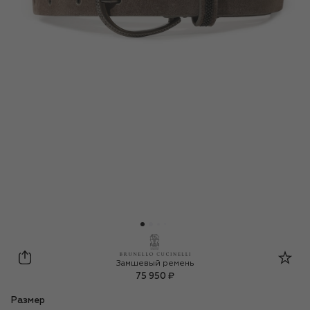
Brunello Cucinelli
Замшевый ремень
75 950 ₽
Размер