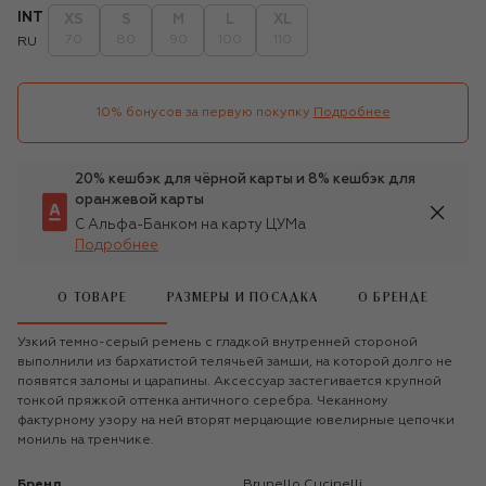
INT
XS
S
M
L
XL
70
80
90
100
110
RU
10% бонусов за первую покупку
Подробнее
20% кешбэк для чёрной карты и 8% кешбэк для
оранжевой карты
С Альфа-Банком на карту ЦУМа
Подробнее
О ТОВАРЕ
РАЗМЕРЫ И ПОСАДКА
О БРЕНДЕ
Узкий темно-серый ремень с гладкой внутренней стороной
выполнили из бархатистой телячьей замши, на которой долго не
появятся заломы и царапины. Аксессуар застегивается крупной
тонкой пряжкой оттенка античного серебра. Чеканному
фактурному узору на ней вторят мерцающие ювелирные цепочки
мониль на тренчике.
Бренд
Brunello Cucinelli