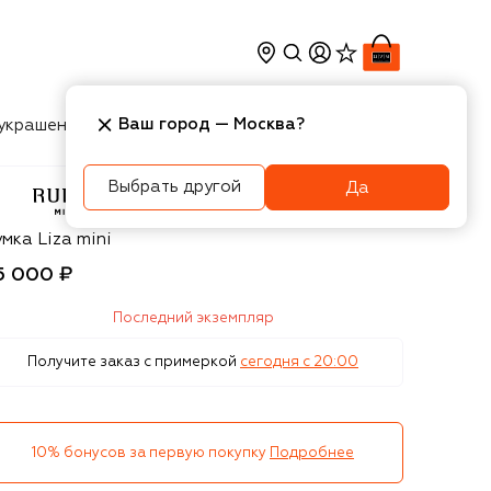
Ваш город —
Москва
?
украшения
Косметика
Интерьер
Новости
Выбрать другой
Да
beus Milano
мка Liza mini
5 000 ₽
Последний экземпляр
Получите заказ с примеркой
сегодня c 20:00
10% бонусов за первую покупку
Подробнее