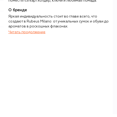
поместятся картхолдер, ключи и любимая помада.
О бренде
Яркая индивидуальность стоит во главе всего, что
создают в Rubeus Milano: от уникальных сумок и обуви до
ароматов в роскошных флаконах.
Читать продолжение
Основывая марку, Наталья Бондаренко держала в
голове идею бренда как коллекции предметов искусства
собственного сочинения. Именно таким и получился
яркий и многогранный мир Rubeus Milano, где
неповторимость и уникальность ценятся так же высоко,
как безупречное мастерство и итальянское наследие.
Начиная с первой коллекции сумок, вдохновленной
Тамарой де Лемпицка и Фридой Кало, и заканчивая
коллекцией ароматов, заключенных во флаконы,
напоминающие драгоценные камни и повторяющие
силуэт культового клатча бренда Mydas – Rubeus Milano
создает для каждого собственный способ подтвердить
свою индивидуальность.