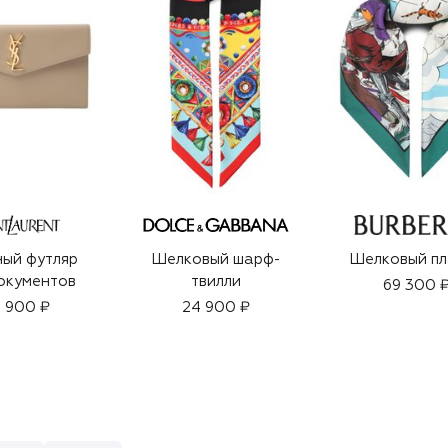
ый футляр
Шелковый шарф-
Шелковый пл
окументов
твилли
69 300 
 900 ₽
24 900 ₽