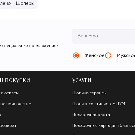
плечо
Шоперы
и специальных предложениях
Женское
Мужско
Н ПОКУПКИ
УСЛУГИ
 и ответы
Шопинг-сервисы
ое приложение
Шопинг со стилистом ЦУМ
а
Подарочная карта
 возврат
Подарочные карты для бизнес