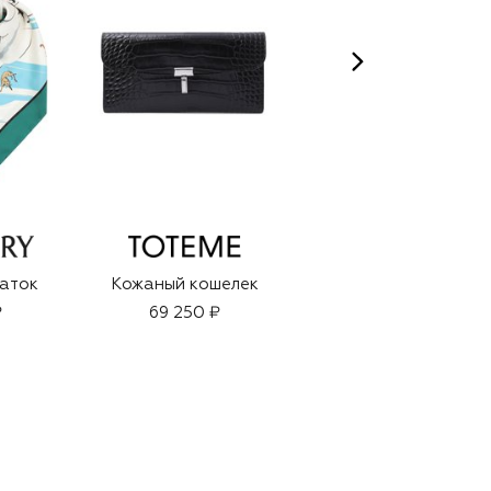
аток
Кожаный кошелек
Шелковый платок
₽
69 250 ₽
56 500 ₽