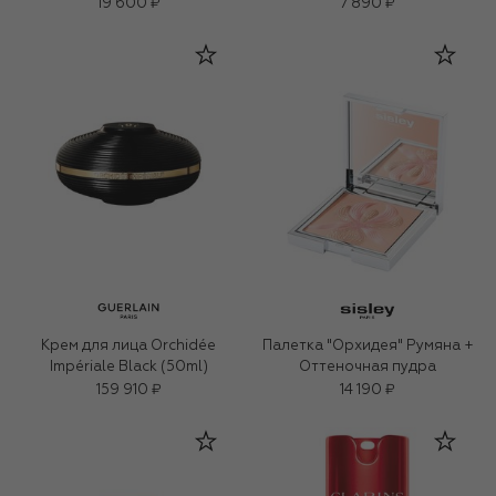
19 600 ₽
7 890 ₽
Крем для лица Orchidée
Палетка "Орхидея" Румяна +
Impériale Black (50ml)
Оттеночная пудра
159 910 ₽
14 190 ₽