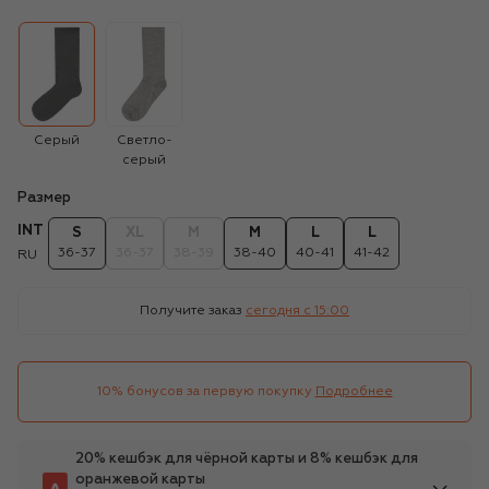
Серый
Светло-
серый
Размер
INT
S
XL
M
M
L
L
36-37
36-37
38-39
38-40
40-41
41-42
RU
Получите заказ
сегодня c 15:00
10% бонусов за первую покупку
Подробнее
20% кешбэк для чёрной карты и 8% кешбэк для
оранжевой карты