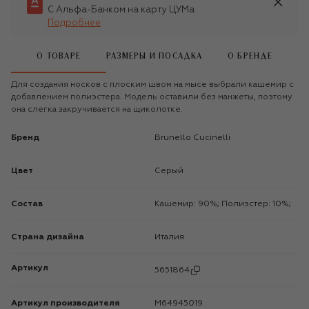
С Альфа-Банком на карту ЦУМа
Подробнее
О ТОВАРЕ
РАЗМЕРЫ И ПОСАДКА
О БРЕНДЕ
Для создания носков с плоским швом на мысе выбрали кашемир с
добавлением полиэстера. Модель оставили без манжеты, поэтому
она слегка закручивается на щиколотке.
Бренд
Brunello Cucinelli
Цвет
Серый
Состав
Кашемир: 90%; Полиэстер: 10%;
Страна дизайна
Италия
Артикул
5651864
Артикул производителя
M64945019