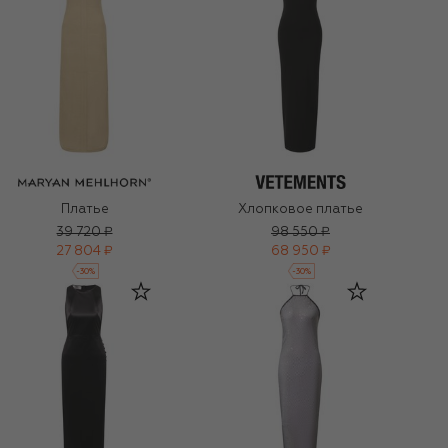
Платье
Хлопковое платье
39 720 ₽
98 550 ₽
27 804 ₽
68 950 ₽
-
30
%
-
30
%