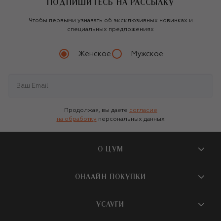
ПОДПИШИТЕСЬ НА РАССЫЛКУ
Чтобы первыми узнавать об эксклюзивных новинках и
специальных предложениях
Женское
Мужское
Продолжая, вы даете
согласие
на обработку
персональных данных
О ЦУМ
О магазине
ОНЛАЙН ПОКУПКИ
Новости и события
Вопросы и ответы
УСЛУГИ
Бутики и ПВЗ ЦУМ
Мобильное приложение