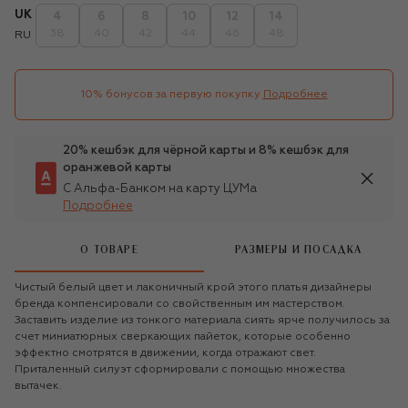
UK
4
6
8
10
12
14
38
40
42
44
46
48
RU
10% бонусов за первую покупку
Подробнее
20% кешбэк для чёрной карты и 8% кешбэк для
оранжевой карты
С Альфа-Банком на карту ЦУМа
Подробнее
О ТОВАРЕ
РАЗМЕРЫ И ПОСАДКА
Чистый белый цвет и лаконичный крой этого платья дизайнеры
бренда компенсировали со свойственным им мастерством.
Заставить изделие из тонкого материала сиять ярче получилось за
счет миниатюрных сверкающих пайеток, которые особенно
эффектно смотрятся в движении, когда отражают свет.
Приталенный силуэт сформировали с помощью множества
вытачек.