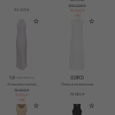
вискозы
109 000 ₽
65 250 ₽
76 300 ₽
-
30
%
Атласное платье
Платье из вискозы
73 000 ₽
79 380 ₽
51 100 ₽
-
30
%