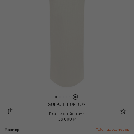
SOLACE LONDON
Solace London
Платье с пайетками
59 000 ₽
Размер
Таблица размеров