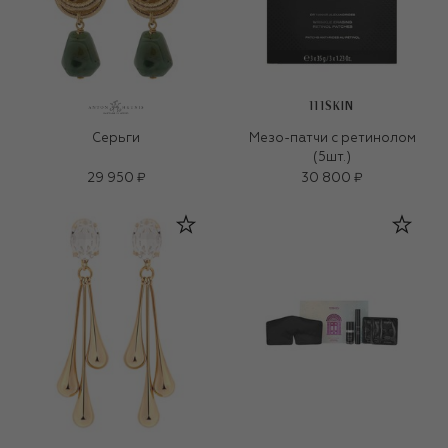
111SKIN
Серьги
Мезо-патчи с ретинолом
(5шт.)
29 950 ₽
30 800 ₽