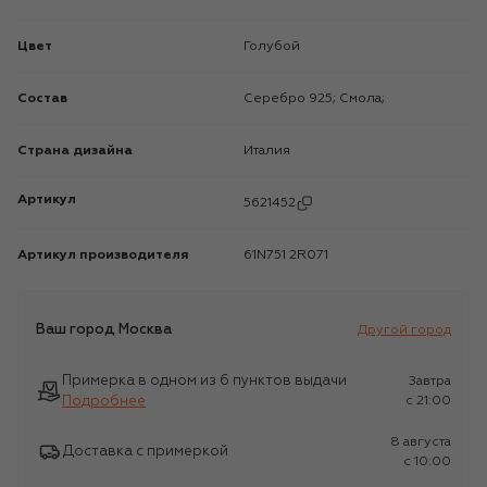
Цвет
Голубой
Состав
Серебро 925; Смола;
Страна дизайна
Италия
Артикул
5621452
Артикул производителя
61N751 2R071
Ваш город
Москва
Другой город
Примерка в одном из 6 пунктов выдачи
Завтра
Подробнее
c 21:00
8 августа
Доставка с примеркой
c 10:00