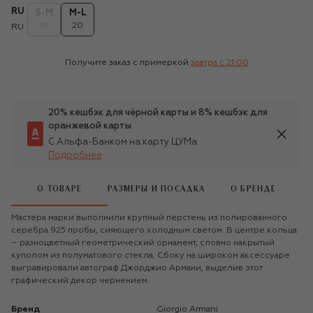
RU
S-M
M-L
19
20
RU
Получите заказ с примеркой
завтра c 21:00
20% кешбэк для чёрной карты и 8% кешбэк для
оранжевой карты
С Альфа-Банком на карту ЦУМа
Подробнее
О ТОВАРЕ
РАЗМЕРЫ И ПОСАДКА
О БРЕНДЕ
Мастера марки выполнили крупный перстень из полированного
серебра 925 пробы, сияющего холодным светом. В центре кольца
– разноцветный геометрический орнамент, словно накрытый
куполом из полуматового стекла. Сбоку на широком аксессуаре
выгравировали автограф Джорджио Армани, выделив этот
графический декор чернением.
Бренд
Giorgio Armani