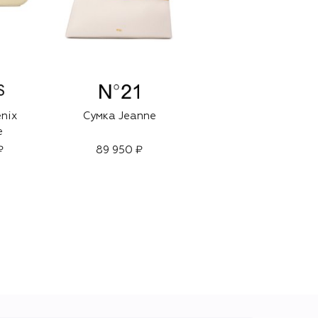
nix
Сумка Jeanne
Сумка Phoenix 1.0
e
₽
89 950 ₽
99 500 ₽