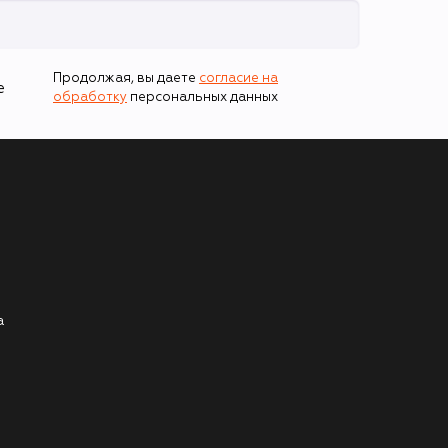
Продолжая, вы даете
согласие на
е
обработку
персональных данных
а