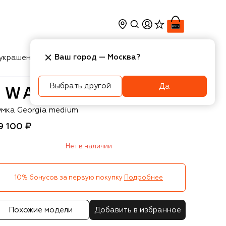
Ваш город —
Москва
?
украшения
Косметика
Интерьер
Новости
Выбрать другой
Да
andler
умка Georgia medium
9 100 ₽
Нет в наличии
10% бонусов за первую покупку
Подробнее
Похожие модели
Добавить в избранное