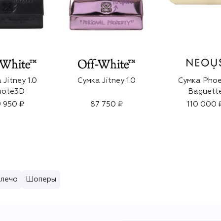
 Jitney 1.0
Сумка Jitney 1.0
Сумка Phoe
uote3D
Baguett
 950 ₽
87 750 ₽
110 000 
плечо
Шоперы