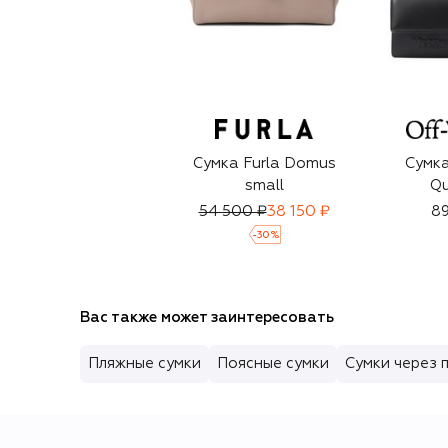
Сумка Furla Domus
Сумка
small
Q
54 500 ₽
38 150 ₽
89
-
30
%
Вас также может заинтересовать
Пляжные сумки
Поясные сумки
Сумки через 