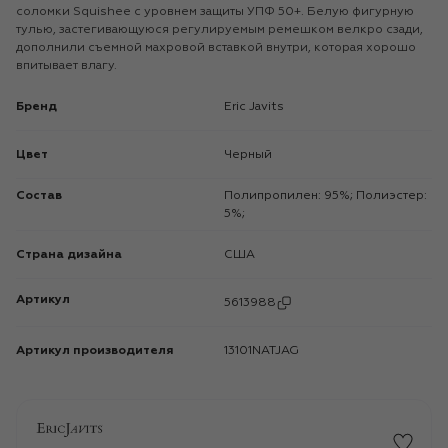
соломки Squishee с уровнем защиты УПФ 50+. Белую фигурную
тулью, застегивающуюся регулируемым ремешком велкро сзади,
дополнили съемной махровой вставкой внутри, которая хорошо
впитывает влагу.
Бренд
Eric Javits
Цвет
Черный
Состав
Полипропилен: 95%; Полиэстер:
5%;
Страна дизайна
США
Артикул
5613988
Артикул производителя
13101NATJAG