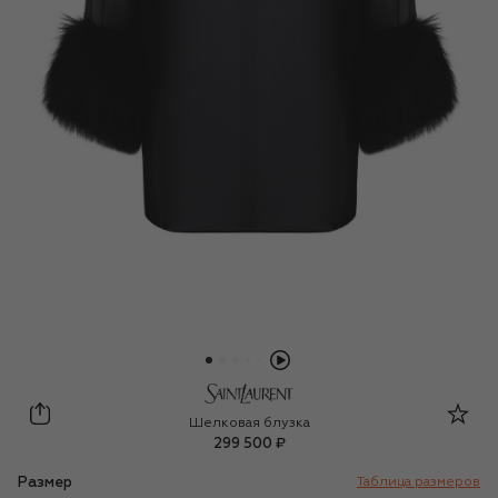
Saint Laurent
Шелковая блузка
299 500 ₽
Размер
Таблица размеров