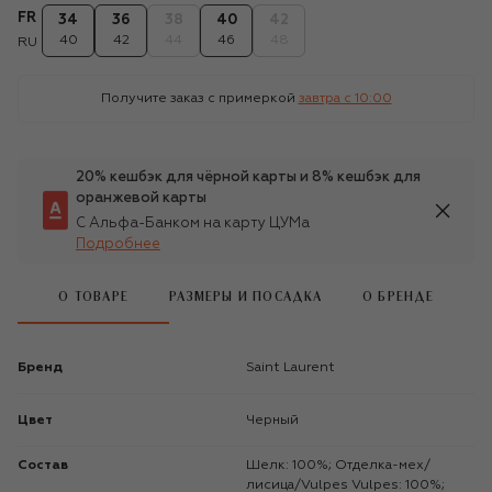
FR
34
36
38
40
42
40
42
44
46
48
RU
Получите заказ с примеркой
завтра c 10:00
20% кешбэк для чёрной карты и 8% кешбэк для
оранжевой карты
С Альфа-Банком на карту ЦУМа
Подробнее
О ТОВАРЕ
РАЗМЕРЫ И ПОСАДКА
О БРЕНДЕ
Бренд
Saint Laurent
Цвет
Черный
Состав
Шелк: 100%; Отделка-мех/
лисица/Vulpes Vulpes: 100%;