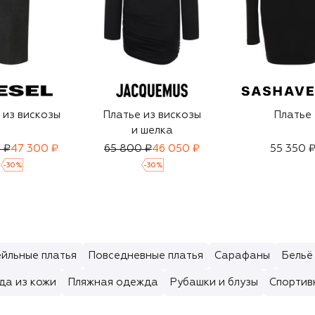
 из вискозы
Платье из вискозы
Платье
и шелка
 ₽
47 300 ₽
65 800 ₽
46 050 ₽
55 350 
-
30
%
-
30
%
йльные платья
Повседневные платья
Сарафаны
Бельё
да из кожи
Пляжная одежда
Рубашки и блузы
Спортив