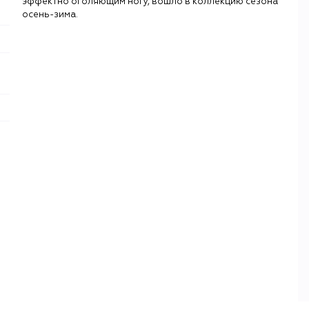
эффектно оголяющим ногу, вошло в коллекцию сезона
осень-зима.