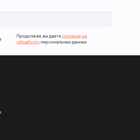
Продолжая, вы даете
согласие на
е
обработку
персональных данных
а