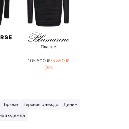
Платье
Платье
₽
105 500 ₽
73 850 ₽
66 500 ₽
46 550 ₽
-
30
%
-
30
%
Брюки
Верхняя одежда
Деним
ная одежда