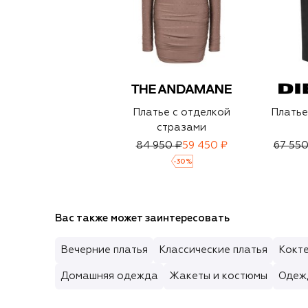
Платье с отделкой
Платье
стразами
84 950 ₽
59 450 ₽
67 550
-
30
%
Вас также может заинтересовать
Вечерние платья
Классические платья
Кокте
Домашняя одежда
Жакеты и костюмы
Одеж