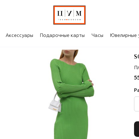
Аксессуары
Подарочные карты
Часы
Ювелирные 
S
S
П
5
Р