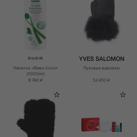
NAHRIN
Напиток «Виви Алоэ»
Пуховые варежки
(1000ml)
8 740 ₽
32 450 ₽