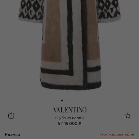
Valentino
Шуба из норки
5 415 000 ₽
Размер
Таблица размеров