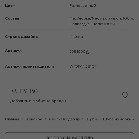
Цвет
Разноцветный
Состав
Мех/норка/Neovison vison: 100%;
Подкладка-шелк: 100%;
Страна дизайна
Италия
Артикул
5581050
Артикул производителя
WF3FAN381CF
Добавить в любимые бренды
Главная
Женское
Женская одежда
Шубы
Шуба из норки Val
ВСЕ ТОВАРЫ VALENTINO