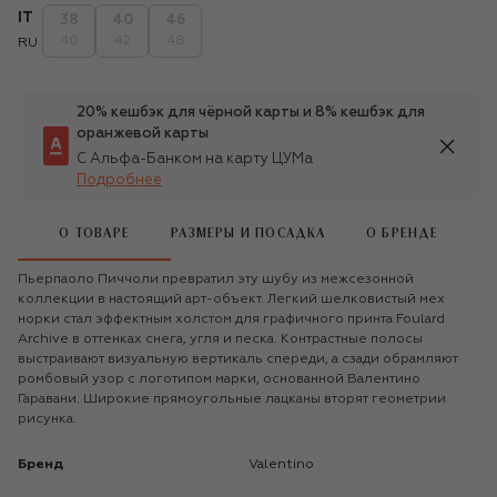
IT
38
40
46
40
42
48
RU
20% кешбэк для чёрной карты и 8% кешбэк для
оранжевой карты
С Альфа-Банком на карту ЦУМа
Подробнее
О ТОВАРЕ
РАЗМЕРЫ И ПОСАДКА
О БРЕНДЕ
Пьерпаоло Пиччоли превратил эту шубу из межсезонной
коллекции в настоящий арт-объект. Легкий шелковистый мех
норки стал эффектным холстом для графичного принта Foulard
Archive в оттенках снега, угля и песка. Контрастные полосы
выстраивают визуальную вертикаль спереди, а сзади обрамляют
ромбовый узор с логотипом марки, основанной Валентино
Гаравани. Широкие прямоугольные лацканы вторят геометрии
рисунка.
Бренд
Valentino