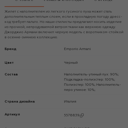
Жилет с наполнителем из легкого гусиного пуха может стать
дополнительным теплым слоем, если в прохладную погоду дресс-
код требует пальто. Но наши стилисты предлагают носить изделие
из прочной, непродуваемой ветром ткани как верхнюю одежду.
Джорджио Армани включил черную модель с воротником-стойкой
в осенне-зимнюю коллекцию.
Бренд
Emporio Armani
Цвет
Черный
Состав
Наполнитель-утиный пух: 90%;
Подкладка-полиэстер: 100%;
Полиэстер: 100%; Наполнитель-
перо утиное: 10%;
Страна дизайна
Италия
Артикул
5578839