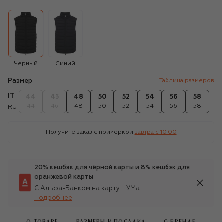
Черный
Синий
Размер
Таблица размеров
IT
44
46
48
50
52
54
56
58
44
46
48
50
52
54
56
58
RU
Получите заказ с примеркой
завтра c 10:00
20% кешбэк для чёрной карты и 8% кешбэк для
оранжевой карты
С Альфа-Банком на карту ЦУМа
Подробнее
О ТОВАРЕ
РАЗМЕРЫ И ПОСАДКА
О БРЕНДЕ