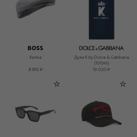
Кепка
Духи K by Dolce & Gabbana
(100ml)
8 810 ₽
19 020 ₽