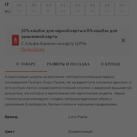
IT
36
38
40
42
44
46
48
50
38
40
42
44
46
48
50
52
RU
20% кешбэк для чёрной карты и 8% кешбэк для
оранжевой карты
С Альфа-Банком на карту ЦУМа
Подробнее
О ТОВАРЕ
РАЗМЕРЫ И ПОСАДКА
О БРЕНДЕ
Коралловые шорты из весенне-летней коллекции марки,
основанной Пьетро Лоро Пьяна, не нуждаются в сложном декоре. С
его ролью легко справляется тонкий хлопок с ажурной вышивкой
ришелье, из которого выполнена эта однотонная модель. Наши
стилисты рекомендуют создать непринужденный образ с
кремовым блейзером, белым топом и черными сандалиями.
Бренд
Loro Piana
Цвет
Коралловый