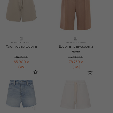
Хлопковые шорты
Шорты из вискозы и
льна
94 150 ₽
112 500 ₽
65 900 ₽
78 750 ₽
-
30
%
-
30
%