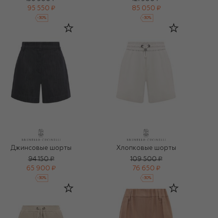
95 550 ₽
85 050 ₽
-
30
%
-
30
%
Джинсовые шорты
Хлопковые шорты
94 150 ₽
109 500 ₽
65 900 ₽
76 650 ₽
-
30
%
-
30
%