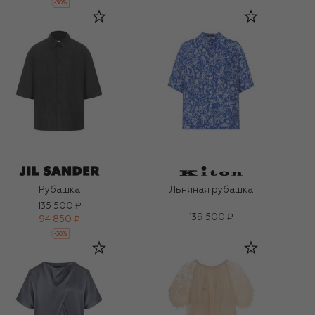
-
30
%
Рубашка
Льняная рубашка
135 500 ₽
139 500 ₽
94 850 ₽
-
30
%