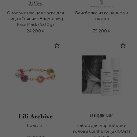
Омолаживающая маска для
Бейсболка из кашемира и
лица «Сияние» Brightening
хлопка
Face Mask (5х30g)
24 200 ₽
79 200 ₽
Браслет
Набор для жирной кожи
головы Clarifiante (2x100ml)