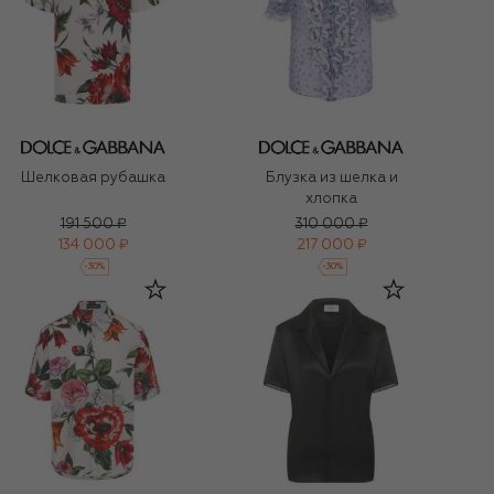
Шелковая рубашка
Блузка из шелка и
хлопка
191 500 ₽
310 000 ₽
134 000 ₽
217 000 ₽
-
30
%
-
30
%