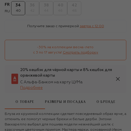
FR
34
36
38
40
42
40
42
44
46
48
RU
Получите заказ с примеркой
завтра c 12:00
-30% на коллекции весна-лето 

с 3 по 17 августа!
Смотреть подборку
20% кешбэк для чёрной карты и 8% кешбэк для
оранжевой карты
С Альфа-Банком на карту ЦУМа
Подробнее
О ТОВАРЕ
РАЗМЕРЫ И ПОСАДКА
О БРЕНДЕ
Блуза из круизной коллекции сделает повседневный образ ярче, а
оттенить ее помогут черные брюки и белые дерби. Энтони
Ваккарелло выбрал для пошива модели нежнейший шелк с
красочным цветочным принтом. Мастера марки, основанной Ивом