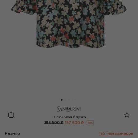
Saint Laurent
Шелковая блузка
196 500 ₽
137 500 ₽
-
30
%
Размер
Таблица размеров