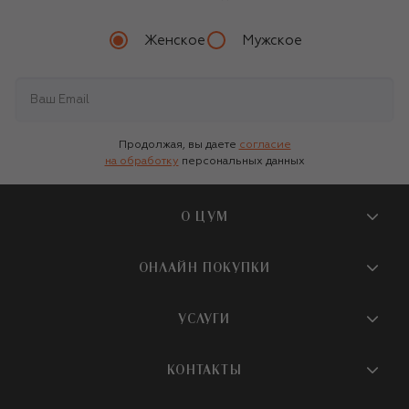
Женское
Мужское
Продолжая, вы даете
согласие
на обработку
персональных данных
О ЦУМ
О магазине
ОНЛАЙН ПОКУПКИ
Новости и события
Вопросы и ответы
УСЛУГИ
Бутики и ПВЗ ЦУМ
Мобильное приложение
Контакты
Шопинг-сервисы
КОНТАКТЫ
Доставка
Наша история
Шопинг со стилистом ЦУМ
Обмен и возврат