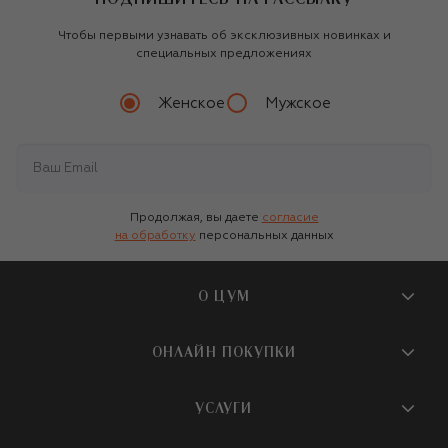
Чтобы первыми узнавать об эксклюзивных новинках и
специальных предложениях
Женское
Мужское
Продолжая, вы даете
согласие
на обработку
персональных данных
О ЦУМ
О магазине
ОНЛАЙН ПОКУПКИ
Новости и события
Вопросы и ответы
УСЛУГИ
Бутики и ПВЗ ЦУМ
Мобильное приложение
Контакты