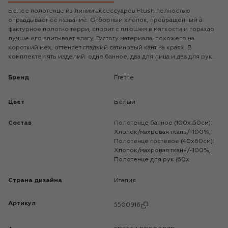
Белое полотенце из линии аксессуаров Plush полностью
оправдывает ее название. Отборный хлопок, превращенный в
фактурное полотно терри, спорит с плюшем в мягкости и гораздо
лучше его впитывает влагу. Густоту материала, похожего на
короткий мех, оттеняет гладкий сатиновый кант на краях. В
комплекте пять изделий: одно банное, два для лица и два для рук.
Бренд
Frette
Цвет
Белый
Состав
Полотенце банное (100х150см):
Хлопок/махровая ткань/-100%,
Полотенце гостевое (40х60см):
Хлопок/махровая ткань/-100%,
Полотенце для рук (60х
Страна дизайна
Италия
Артикул
5500916