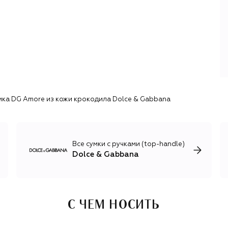
Габбана воспевают культуру и традиции дорогих их
сердцам уголков Италии — от Палермо до Милана.
Однако именно Сицилия, ее флора, фауна, искусство и
даже образ вдовы мафиози в черном кружеве и
леопарде на протяжении многих лет оказываются
любимыми источниками вдохновения для новых
коллекций D&G. Имя Sicily носит и самая известная сумка
бренда — вместительный и элегантный тоут.
В дополнение к эффектной женской линии у D&G есть и
мка DG Amore из кожи крокодила Dolce & Gabbana
мужская коллекция с брючными костюмами из
необычных материалов, например бархата и твида,
кожаными куртками, актуальным трикотажем и огромным
ассортиментом обуви. Имя дуэта также носят коллекция
для детей, косметика и парфюмерия, кроме того, каждый
Все сумки с ручками (top-handle)
год Dolce & Gabbana представляют коллекцию от-кутюр
Dolce & Gabbana
и линию высокого ювелирного искусства Alta Moda.
С ЧЕМ НОСИТЬ