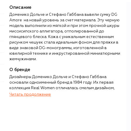
Описание
Доменико Дольче и Стефано Габбана вывели сумку DG
Amore на новый уровень за счет материала. Эту черную
модель выполнили из мягкой и при этом прочной шкуры
миссисипского аллигатора, отполированной до
глянцевого блеска. Кожа с уникальным естественным
рисунком чешуек стала идеальным фоном для пряжки в
виде знаковой DG-монограммы, изготовленной в
ювелирной технике и инкрустированной миниатюрными
жемчужинами.
О бренде
Дизайнеры Доменико Дольче и Стефано Габбана
основали одноименный бренд в 1984 году. Их первая
коллекция Real Women отличалась смелым дизайном,
чувственностью, подчеркнутой женственностью и
Читать продолжение
театральностью. Именно эти черты впоследствии станут
узнаваемым почерком дизайнерского дуэта и сделают
бренд Dolce & Gabbana синонимом итальянской
роскоши и гламура.
Уже более 40 лет в коллекциях своего бренда Дольче и