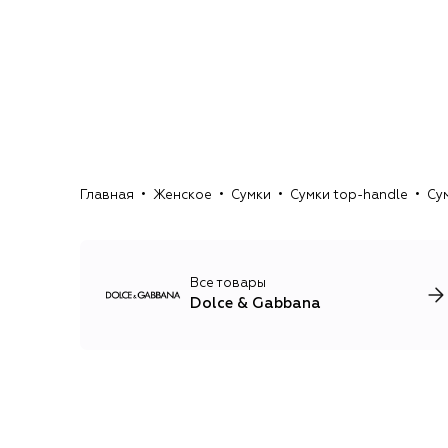
Главная
Женское
Сумки
Сумки top-handle
Су
Все товары
Dolce & Gabbana