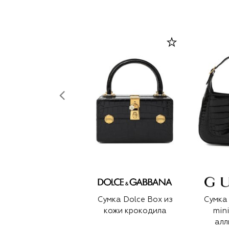
Сумка Dolce Box из
Сумка 
кожи крокодила
min
алл