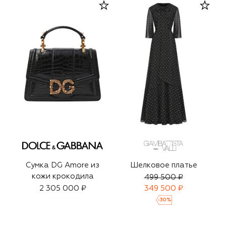
Сумка DG Amore из
Шелковое платье
кожи крокодила
499 500 ₽
2 305 000 ₽
349 500 ₽
-
30
%