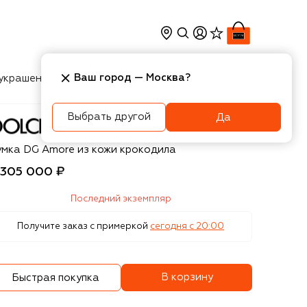
Ваш город —
Москва
?
украшения
Косметика
Интерьер
Новости
Выбрать другой
Да
olce & Gabbana
умка DG Amore из кожи крокодила
 305 000 ₽
Последний экземпляр
Получите заказ с примеркой
сегодня c 20:00
В корзину
Быстрая покупка