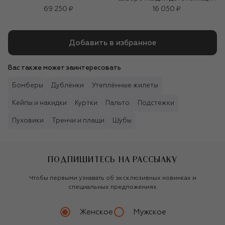
кожи One Essential (50ml)
69 250 ₽
16 050 ₽
Добавить в избранное
Вас также может заинтересовать
Бомберы
Дублёнки
Утеплённые жилеты
Кейпы и накидки
Куртки
Пальто
Подстежки
Пуховики
Тренчи и плащи
Шубы
ПОДПИШИТЕСЬ НА РАССЫЛКУ
Чтобы первыми узнавать об эксклюзивных новинках и
специальных предложениях
Женское
Мужское