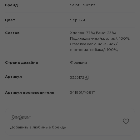
Бренд
Saint Laurent
Цвет
Черный
Состав
Хлопок: 77%; Рами: 23%;
Подкладка-мех/кролик/: 100%;
Отделка капюшона-мех/
енотовид. собака/: 100%;
Страна дизайна
Франция
Артикул
5355172
Артикул производителя
541961/Y681T
Добавить в любимые бренды