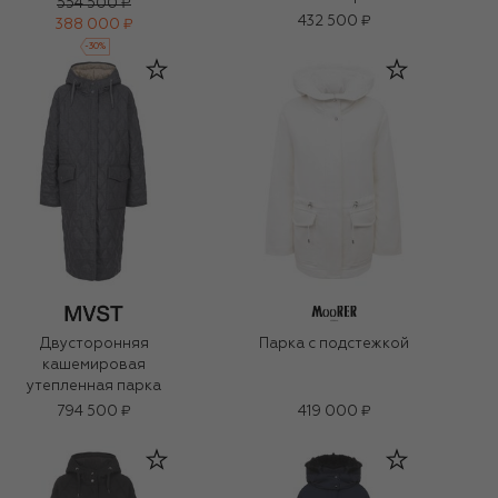
554 500 ₽
432 500 ₽
388 000 ₽
-
30
%
Двусторонняя
Парка с подстежкой
кашемировая
утепленная парка
794 500 ₽
419 000 ₽