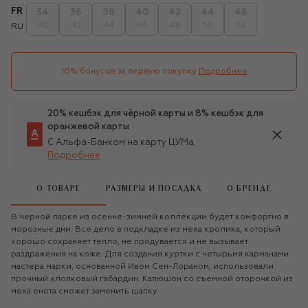
FR
34
36
38
40
42
44
46
40
42
44
46
48
50
52
RU
10% бонусов за первую покупку
Подробнее
20% кешбэк для чёрной карты и 8% кешбэк для
оранжевой карты
С Альфа-Банком на карту ЦУМа
Подробнее
О ТОВАРЕ
РАЗМЕРЫ И ПОСАДКА
О БРЕНДЕ
В черной парке из осенне-зимней коллекции будет комфортно в
морозные дни. Все дело в подкладке из меха кролика, который
хорошо сохраняет тепло, не продувается и не вызывает
раздражения на коже. Для создания куртки с четырьмя карманами
мастера марки, основанной Ивом Сен-Лораном, использовали
прочный хлопковый габардин. Капюшон со съемной оторочкой из
меха енота сможет заменить шапку.