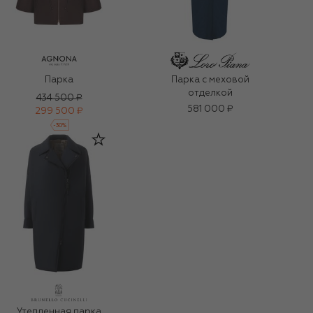
Парка
Парка с меховой
отделкой
434 500 ₽
581 000 ₽
299 500 ₽
-
30
%
Утепленная парка