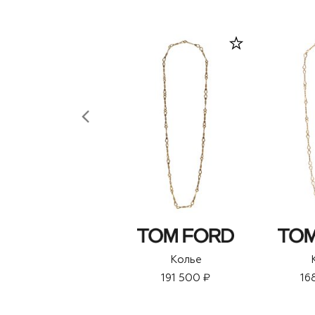
Колье
191 500 ₽
16