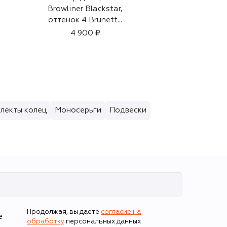
Browliner Blackstar,
льна
оттенок 4 Brunette
59 950 ₽
(0,09g)
4 900 ₽
лекты колец
Моносерьги
Подвески
Продолжая, вы даете
согласие на
е
обработку
персональных данных