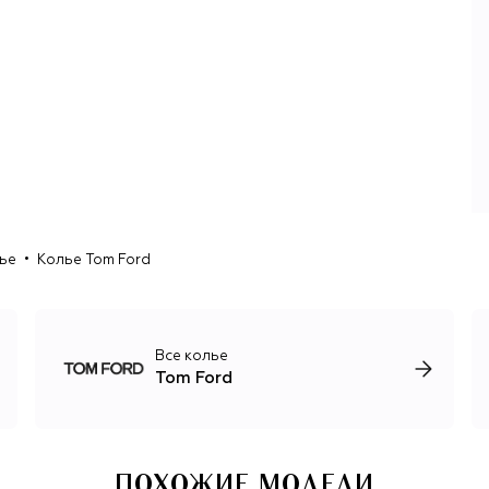
фактурами, благородная, немногословная палитра, а
также неизменное сочетание элегантности и
сексуальности, за которое работы Форда полюбили
еще во время его сотрудничества с Gucci.
Мужская линия бренда отличается структурированным
кроем и безупречной посадкой, женская —
провокационными платьями и предметами одежды,
вдохновленными мужской модой. Несмотря на то, что
вечерние наряды — одно из ключевых направлений
бренда, под именем Tom Ford также выходит и одежда на
каждый день.
ье
Колье Tom Ford
В 2023 году Том Форд отошел от создания коллекций
для своего бренда и полностью сосредоточился на
своей не менее успешной карьере кинорежиссера. На
посту креативного директора Tom Ford его сменил
Все колье
другой виртуоз тейлоринга — Хайдер Акерманн.
Tom Ford
ПОХОЖИЕ МОДЕЛИ