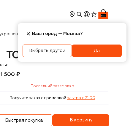
Ваш город —
Москва
?
украшения
Косметика
Интерьер
Новости
Выбрать другой
Да
m Ford
олье
91 500 ₽
Последний экземпляр
Получите заказ с примеркой
завтра c 21:00
В корзину
Быстрая покупка