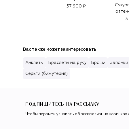
Crayon
37 900 ₽
оттен
Secr
3
Вас также может заинтересовать
Анклеты
Браслеты на руку
Броши
Запонки
Серьги (бижутерия)
ПОДПИШИТЕСЬ НА РАССЫЛКУ
Чтобы первыми узнавать об эксклюзивных новинках 