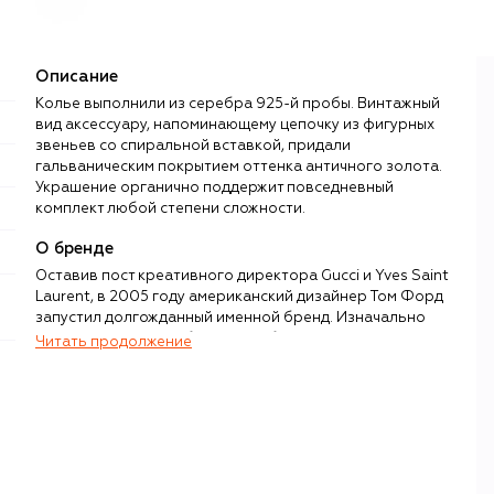
Описание
Колье выполнили из серебра 925-й пробы. Винтажный
вид аксессуару, напоминающему цепочку из фигурных
звеньев со спиральной вставкой, придали
гальваническим покрытием оттенка античного золота.
Украшение органично поддержит повседневный
комплект любой степени сложности.
О бренде
Оставив пост креативного директора Gucci и Yves Saint
Laurent, в 2005 году американский дизайнер Том Форд
запустил долгожданный именной бренд. Изначально
Форд, известный собственным безупречным стилем,
Читать продолжение
сфокусировался на мужской моде, однако уже через год
представил женскую коллекцию, а затем — не менее
успешные линии парфюмерии, косметики и оптики.
Узнаваемый в каждой из десятков коллекций стиль Tom
Ford состоит из следующих элементов: утонченные,
«вытянутые» силуэты, виртуозная игра с пропорциями и