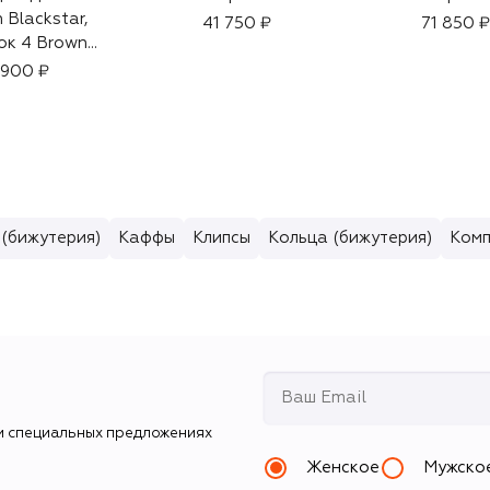
 Blackstar,
41 750 ₽
71 850 ₽
ок 4 Brown
et (1,2g)
 900 ₽
 (бижутерия)
Каффы
Клипсы
Кольца (бижутерия)
Комп
и специальных предложениях
Женское
Мужско