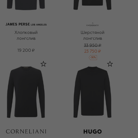
Хлопковый
Шерстяной
лонгслив
лонгслив
33 950 ₽
19 200 ₽
23 750 ₽
-
30
%