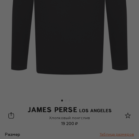
James Perse
Хлопковый лонгслив
19 200 ₽
Размер
Таблица размеров