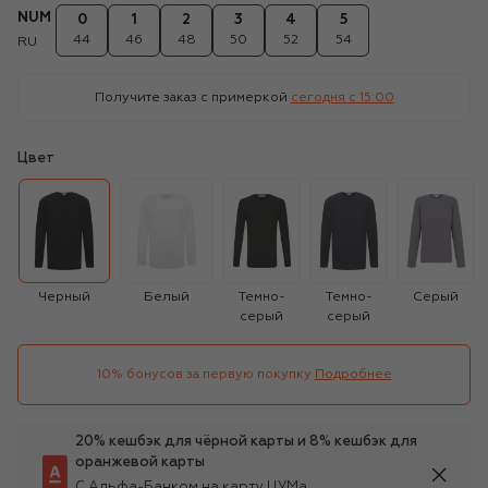
NUM
0
1
2
3
4
5
44
46
48
50
52
54
RU
Получите заказ с примеркой
сегодня c 15:00
Цвет
Черный
Белый
Темно-
Темно-
Серый
серый
серый
10% бонусов за первую покупку
Подробнее
20% кешбэк для чёрной карты и 8% кешбэк для
оранжевой карты
С Альфа-Банком на карту ЦУМа