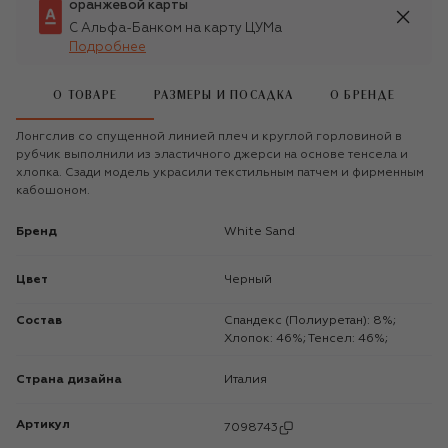
оранжевой карты
С Альфа-Банком на карту ЦУМа
Подробнее
О ТОВАРЕ
РАЗМЕРЫ И ПОСАДКА
О БРЕНДЕ
Лонгслив со спущенной линией плеч и круглой горловиной в
рубчик выполнили из эластичного джерси на основе тенсела и
хлопка. Сзади модель украсили текстильным патчем и фирменным
кабошоном.
Бренд
White Sand
Цвет
Черный
Состав
Спандекс (Полиуретан): 8%;
Хлопок: 46%; Тенсел: 46%;
Страна дизайна
Италия
Артикул
7098743