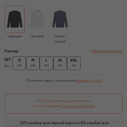
Черный
Белый
Темно-
серый
Размер
Таблица размеров
INT
S
M
L
XL
XXL
46
48
50
52
54
RU
Получите заказ с примеркой
завтра c 10:00
-30% на коллекции весна-лето 

с 3 по 17 августа!
Смотреть подборку
20% кешбэк для чёрной карты и 8% кешбэк для