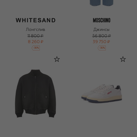
Лонгслив
Джинсы
11 800 ₽
56 800 ₽
8 260 ₽
39 750 ₽
-
30
%
-
30
%