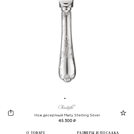
Christofle
Нож десертный Marly Sterling Silver
45 300 ₽
О ТОВАРЕ
РАЗМЕРЫ И ПОСАДКА