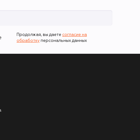
Продолжая, вы даете
согласие на
е
обработку
персональных данных
а