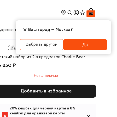
Ваш город —
Москва
?
украшения
Косметика
Интерьер
Новости
Выбрать другой
Да
ristofle
тский набор из 2-х предметов Charlie Bear
5 850 ₽
Нет в наличии
Добавить в избранное
20% кешбэк для чёрной карты и 8%
кешбэк для оранжевой карты