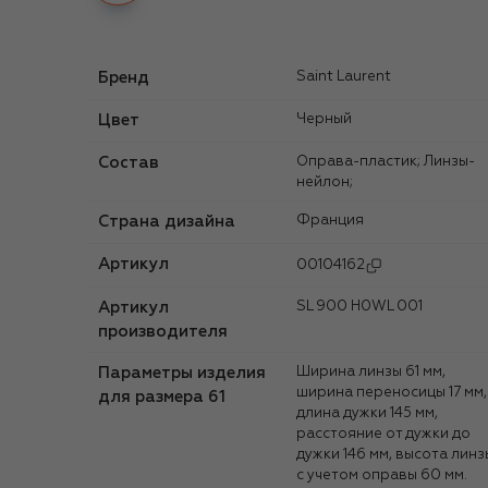
Бренд
Saint Laurent
Цвет
Черный
Состав
Оправа-пластик; Линзы-
нейлон;
Страна дизайна
Франция
Артикул
00104162
Артикул
SL 900 H0WL 001
производителя
Параметры изделия
Ширина линзы 61 мм,
ширина переносицы 17 мм,
для размера 61
длина дужки 145 мм,
расстояние от дужки до
дужки 146 мм, высота линз
с учетом оправы 60 мм.