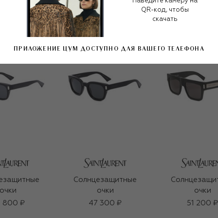
Наведите камеру на
QR-код, чтобы
скачать
ПРИЛОЖЕНИЕ ЦУМ ДОСТУПНО ДЛЯ ВАШЕГО ТЕЛЕФОНА
езащитные
Солнцезащитные
Солнцезащи
очки
очки
очки
 800 ₽
47 300 ₽
51 200 ₽