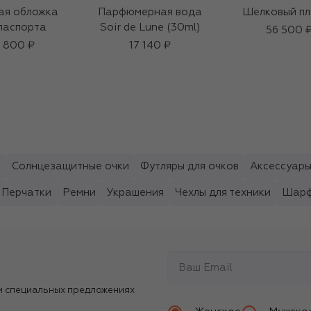
ая обложка
Парфюмерная вода
Шелковый пл
паспорта
Soir de Lune (30ml)
56 500 
 800 ₽
17 140 ₽
ы
Солнцезащитные очки
Футляры для очков
Аксессуары
Перчатки
Ремни
Украшения
Чехлы для техники
Шарф
и специальных предложениях