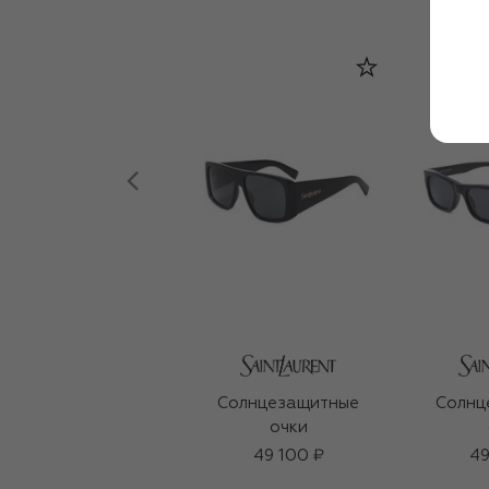
Солнцезащитные
Солнц
очки
49 100 ₽
49