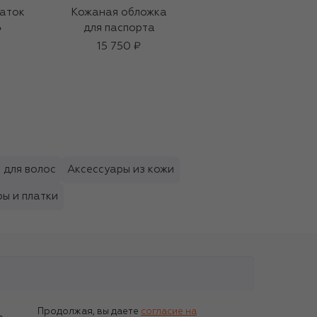
аток
Кожаная обложка
Интенсивная
для паспорта
сыворотка для лица
₽
с тропическими
15 750 ₽
смолами (30ml)
22 990 ₽
 для волос
Аксессуары из кожи
ы и платки
Продолжая, вы даете
согласие на