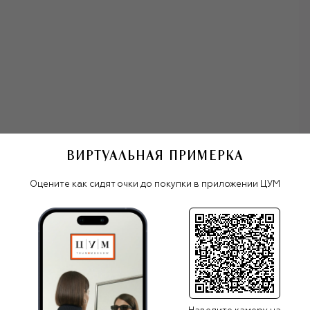
решения не просто разрушали старые стандарты, но и
немедленно задавали новые. После его смерти бренд
пережил несколько смен креативных директоров — от
Альбера Эльбаза и Тома Форда до Эди Слимана и
Энтони Ваккарелло, который продолжает развивать
Saint Laurent, сохраняя элементы классики и добавляя
смелые, чувственные акценты.
Ваккарелло оказался идеальной кандидатурой: именно
ему удалось по-настоящему продолжить дело Сен-
Лорана. Бельгиец сохранил элегантные силуэты,
которые ассоциируются с брендом, и адаптировал их к
ВИРТУАЛЬНАЯ ПРИМЕРКА
олнцезащитные очки Saint Laurent
эпохе, сделав более дерзкими. Под его руководством
бренд стал ассоциироваться с более откровенной, даже
Оцените как сидят очки до покупки в приложении ЦУМ
рок-н-рольной стилистикой, а коллекции для мужчин и
женщин выделяются благодаря драматичным вырезам,
облегающим силуэтам и динамичным тканям.
Все женские очки
Saint Laurent
ПОХОЖИЕ МОДЕЛИ