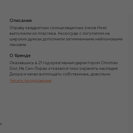
Описание
Оправу квадратных солнцезащитных очков Howl
выполнили из пластика. Аксессуар с логотипом на
широких дужках дополнили затемненными нейлоновыми
линзами.
О бренде
Оказавшись в 21 год креативным директором Christian
Dior, Ив Сен-Лоран отказался тихо охранять наследие
Диора и начал воплощать собственные, довольно
радикальные для 1950-х идеи. Узнав, что руководство
Читать продолжение
бренда собирается его уволить, дизайнер открыл
собственный бренд, где смог развернуться на полную
мощность: ввести в моду понятие «унисекс» и прет-а-
порте, одеть женщин в «мужской» смокинг, начать
переносить в коллекции образы из мировой
художественной культуры, например геометрические
фигуры с полотен Мондриана.
ы
В коллекциях Сен-Лорана смелые и новаторские