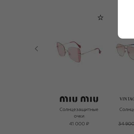
VINTA
Солнцезащитные
Солнц
очки
41 000 ₽
34 900