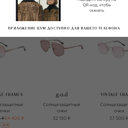
QR-код, чтобы
скачать
ПРИЛОЖЕНИЕ ЦУМ ДОСТУПНО ДЛЯ ВАШЕГО ТЕЛЕФОНА
GE FRAMES
VINTAGE FR
езащитные
Солнцезащитные
Солнцезащи
очки
очки
очки
 ₽
24 400 ₽
32 150 ₽
37 500 
-
30
%