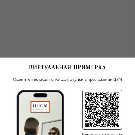
превращаются в объекты желания. Символами марки
стали сумки: миниатюрная Le Chiquito, прямоугольная Le
Bambino, плетеная корзина Le Panier Soleil. В числе
других легендарных моделей — гигантская шляпа Le
Chapeau Bomba, провокационный топ-кардиган с одной
застежкой, мини-шорты, геометрические сандалии Les
Ronds Carrés. Вещи выполняют из кожи, рафии,
трикотажа, легких натуральных тканей. С 2018 года
компания выпускает и мужскую линейку, которую
Жакмюс емко охарактеризовал «младшим братом
женских коллекций».
ВИРТУАЛЬНАЯ ПРИМЕРКА
олнцезащитные очки Jacquemus
Оцените как сидят очки до покупки в приложении ЦУМ
Все женские очки
Jacquemus
ПОХОЖИЕ МОДЕЛИ
Наведите камеру на