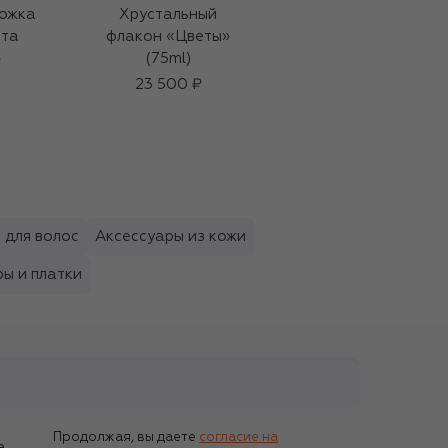
ожка
Хрустальный
Кожаная обложка
рта
флакон «Цветы»
для паспорта
(75ml)
₽
35 800 ₽
23 500 ₽
 для волос
Аксессуары из кожи
ы и платки
Продолжая, вы даете
согласие на
е