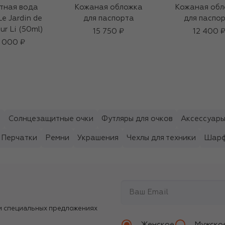
тная вода
Кожаная обложка
Кожаная обл
Le Jardin de
для паспорта
для паспо
ur Li (50ml)
15 750 ₽
12 400 
 000 ₽
ы
Солнцезащитные очки
Футляры для очков
Аксессуары
Перчатки
Ремни
Украшения
Чехлы для техники
Шарф
и специальных предложениях
Женское
Мужско