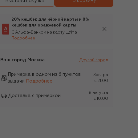
В корзину
Быстрая покупка
20% кешбэк для чёрной карты и 8%
кешбэк для оранжевой карты
С Альфа-Банком на карту ЦУМа
Подробнее
Ваш город
Москва
Другой город
Примерка в одном из 6 пунктов
Завтра
выдачи
Подробнее
c 21:00
8 августа
Доставка с примеркой
c 10:00