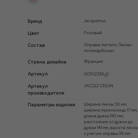
Бренд
Jacquemus
Цвет
Розовый
Состав
Оправа-металл; Линзы-
поликарбонат;
Страна дизайна
Франция
Артикул
00102236
Артикул
JAC222 C3SUN
производителя
Параметры изделия
Ширина линзы 56 мм,
ширина переносицы 17 мм,
длина дужки 145 мм,
расстояние от дужки до
дужки 141 мм, высота линз
с учетом оправы 36 мм.