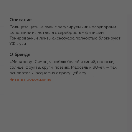
Описание
Солнцезащитные очки с регулируемыми носоупорами
выполнили из металла с серебристым финишем.
Тонированные линзы аксессуара полностью блокируют
УФ-лучи.
О бренде
«Меня зовут Симон, я люблю белый и синий, полоски,
солнце, фрукты, круги, поэзию, Марсель и 80-е», — так
основатель Jacquemus с присущей ему
непосредственностью рассказывает о себе в соцсетях.
Читать продолжение
На создание бренда его вдохновила любовь — к матери,
девичья фамилия которой дала марке имя, к
идиллической южной Франции и ее беззаботным
женщинам. С момента основания компании в 2009 году
дизайнер прошел путь от экспериментального
минимализма, отмеченного Рей Кавакубо, до поп-иконы
и законодателя трендов.
ы
Самые смелые решения Симона мгновенно