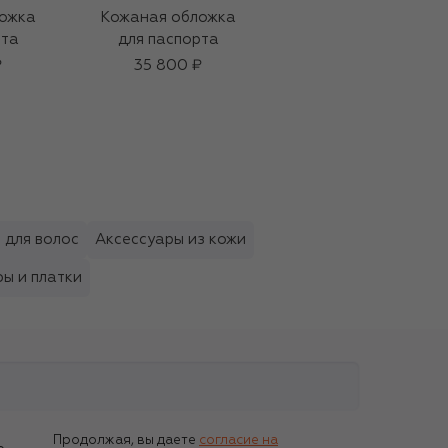
ожка
Кожаная обложка
Желе для снятия
рта
для паспорта
макияжа (100ml)
₽
35 800 ₽
16 600 ₽
 для волос
Аксессуары из кожи
ы и платки
Продолжая, вы даете
согласие на