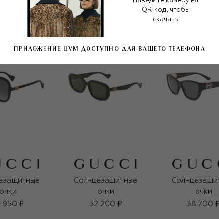
Наведите камеру на
QR-код, чтобы
скачать
ПРИЛОЖЕНИЕ ЦУМ ДОСТУПНО ДЛЯ ВАШЕГО ТЕЛЕФОНА
езащитные
Солнцезащитные
Солнцезащи
очки
очки
очки
 950 ₽
32 200 ₽
38 700 