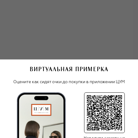
инноваций и традиционного итальянского ремесла.
Буйство цвета, калейдоскоп принтов, приталенные
силуэты, летящие ткани, сложные фактуры и выдающиеся
сумки — вот компоненты формулы Versace, которая
работала еще при Джанни и продолжает работать до
сих пор.
Без линии обуви и аксессуаров эту эклектичную эстетику
невозможно представить. ДНК бренда наиболее точно
отражают черные платья-футляры с золотыми
булавками, туфли и босоножки на платформе Medusa
Aevitas, шелковые платки с принтами Barocco и Les
ВИРТУАЛЬНАЯ ПРИМЕРКА
олнцезащитные очки Versace
Etoiles de la Mer, сумка Medusa '95, солнцезащитные очки
Biggie с крупными золотистыми деталями в виде головы
Оцените как сидят очки до покупки в приложении ЦУМ
горгоны Медузы.
Все женские очки
Versace
ПОХОЖИЕ МОДЕЛИ