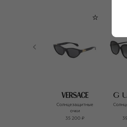
Солнцезащитные
Солнц
очки
35 200 ₽
39