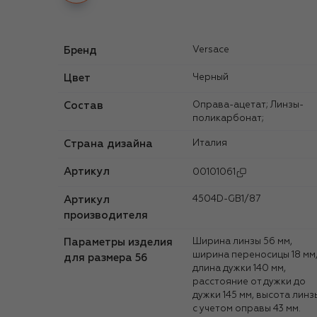
Бренд
Versace
Цвет
Черный
Состав
Оправа-ацетат; Линзы-
поликарбонат;
Страна дизайна
Италия
Артикул
00101061
Артикул
4504D-GB1/87
производителя
Параметры изделия
Ширина линзы 56 мм,
ширина переносицы 18 мм
для размера 56
длина дужки 140 мм,
расстояние от дужки до
дужки 145 мм, высота линз
с учетом оправы 43 мм.