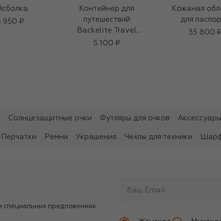
йсболка
Контейнер для
Кожаная обл
путешествий
для паспо
 950 ₽
Backelite Travel
35 800 
Spray
5 100 ₽
ы
Солнцезащитные очки
Футляры для очков
Аксессуары
Перчатки
Ремни
Украшения
Чехлы для техники
Шарф
и специальных предложениях