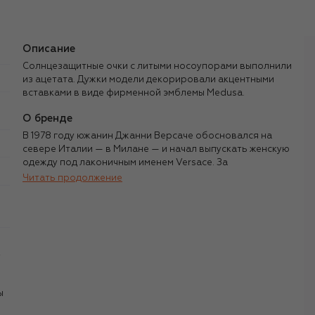
Описание
Солнцезащитные очки с литыми носоупорами выполнили
из ацетата. Дужки модели декорировали акцентными
вставками в виде фирменной эмблемы Medusa.
О бренде
В 1978 году южанин Джанни Версаче обосновался на
севере Италии — в Милане — и начал выпускать женскую
одежду под лаконичным именем Versace. За
оглушительным успехом первой коллекции последовали
Читать продолжение
почти 20 лет триумфа: Версаче ввел моду на
невероятные цветовые решения, барочные принты,
гламур, бандажные платья и аксессуары с неизменным
золотым логотипом в виде головы горгоны Медузы.
,
После трагической гибели модельера в 1997 году
Versace возглавила его сестра Донателла, которая
обращалась к архивам 1980-х, развивая идеи брата и
ы
провозглашая собственные. Бренд по-прежнему
славится синтезом гламура и современных тенденций,