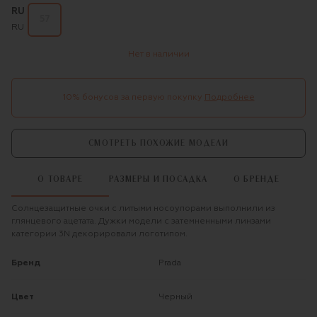
RU
57
RU
Нет в наличии
10% бонусов за первую покупку
Подробнее
СМОТРЕТЬ ПОХОЖИЕ МОДЕЛИ
О ТОВАРЕ
РАЗМЕРЫ И ПОСАДКА
О БРЕНДЕ
Солнцезащитные очки с литыми носоупорами выполнили из
глянцевого ацетата. Дужки модели с затемненными линзами
категории 3N декорировали логотипом.
Бренд
Prada
Цвет
Черный