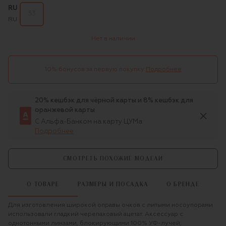
RU
53
RU
Нет в наличии
10% бонусов за первую покупку
Подробнее
20% кешбэк для чёрной карты и 8% кешбэк для
оранжевой карты
С Альфа-Банком на карту ЦУМа
Подробнее
СМОТРЕТЬ ПОХОЖИЕ МОДЕЛИ
О ТОВАРЕ
РАЗМЕРЫ И ПОСАДКА
О БРЕНДЕ
Для изготовления широкой оправы очков с литыми носоупорами
использовали гладкий черепаховый ацетат. Аксессуар с
однотонными линзами, блокирующими 100% УФ-лучей,