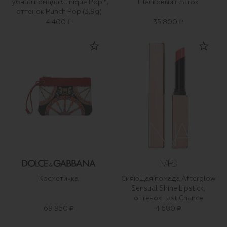
Губная помада Clinique Pop™,
Шелковый платок
оттенок Punch Pop (3,9g)
4 400 ₽
35 800 ₽
Косметичка
Сияющая помада Afterglow
Sensual Shine Lipstick,
оттенок Last Chance
69 950 ₽
4 680 ₽