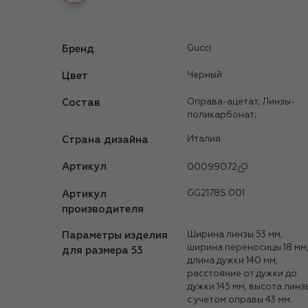
Бренд
Gucci
Цвет
Черный
Состав
Оправа-ацетат; Линзы-
поликарбонат;
Страна дизайна
Италия
Артикул
00099072
Артикул
GG2178S 001
производителя
Параметры изделия
Ширина линзы 53 мм,
ширина переносицы 18 мм
для размера 53
длина дужки 140 мм,
расстояние от дужки до
дужки 145 мм, высота линз
с учетом оправы 43 мм.