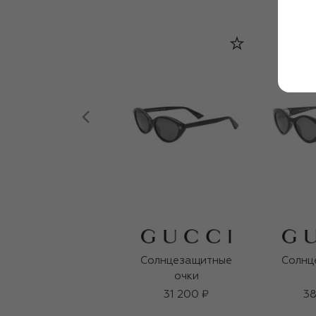
Солнцезащитные
Солнц
очки
31 200 ₽
38