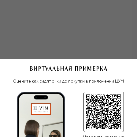
провокацию. Те же идеи, но с женской оптикой, после
него продолжила воплощать Фрида Джаннини.
Алессандро Микеле, работавший в Gucci еще со времен
Форда, оживил коллекции смелыми, ироничными и часто
гротескными решениями, которые привлекли к бренду
внимание молодой аудитории.
После ухода в 2025 году главного дизайнера Сабато де
Сарно бренду открылась возможность обратиться к
истокам и взять время на поиск новых направлений
развития, что никак не влияет на выпуск основных
коллекций: мужской, женской и детской, ювелирной,
ВИРТУАЛЬНАЯ ПРИМЕРКА
олнцезащитные очки Gucci
интерьерной и парфюмерно-косметической, каждая из
которых воплощает непревзойденное итальянское
Оцените как сидят очки до покупки в приложении ЦУМ
качество. В марте 2025-го новым креативным
директором бренда был назначен Демна Гвасалия.
Все женские очки
Gucci
ПОХОЖИЕ МОДЕЛИ