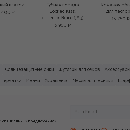
вый платок
Губная помада
Кожаная обл
Locked Kiss,
для паспо
 400 ₽
оттенок Rein (1,8g)
15 750 ₽
3 950 ₽
ы
Солнцезащитные очки
Футляры для очков
Аксессуары
Перчатки
Ремни
Украшения
Чехлы для техники
Шарф
и специальных предложениях