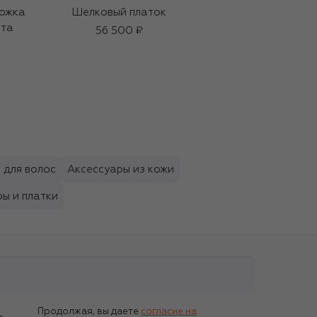
ожка
Шелковый платок
Губная помада
рта
Locked Kiss,
56 500 ₽
оттенок Vixen (1,8g)
3 950 ₽
 для волос
Аксессуары из кожи
ы и платки
Продолжая, вы даете
согласие на