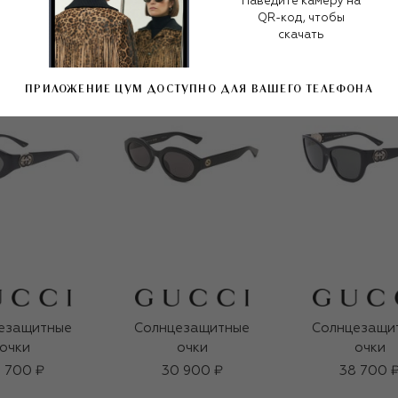
Наведите камеру на
QR-код, чтобы
скачать
ПРИЛОЖЕНИЕ ЦУМ ДОСТУПНО ДЛЯ ВАШЕГО ТЕЛЕФОНА
езащитные
Солнцезащитные
Солнцезащи
очки
очки
очки
 700 ₽
30 900 ₽
38 700 