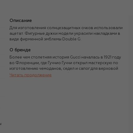
Описание
Для изготовления солнцезащитных очков использовали
ацетат. Фигурные дужки модели украсили накладками в
виде фирменной эмблемы Double G.
О бренде
Более чем столетняя история Gucci началась в 1921 году
во Флоренции, где Гуччио Гуччи открыл мастерскую по
изготовлению чемоданов, седел и сапог для верховой
езды. Высокое мастерство и бескомпромиссное
Читать продолжение
качество изделий принесли компании известность, а ее
ассортимент постепенно начал расширяться. В
середине 1950-х у бренда вышла первая модель туфель-
мокасин, а в 1960-х — культовые сумки с бамбуковыми
ручками.
,
Имя Gucci более 100 лет считается синонимом
итальянской роскоши, но представление о ней каждый
ы
креативный директор бренда воплощал по-своему. Том
Форд в 1990-х сделал ставку на сексуальность и