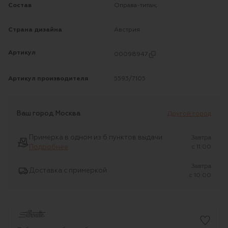
Состав
Оправа-титан;
Страна дизайна
Австрия
Артикул
00098947
Артикул производителя
5593/7105
Ваш город
Москва
Другой город
Примерка в одном из 6 пунктов выдачи
Завтра
Подробнее
c 11:00
Завтра
Доставка с примеркой
c 10:00