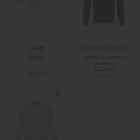
Оправа
Свитер из шерсти и
кашемира
69 950 ₽
32 500 ₽
48 950 ₽
-
30
%