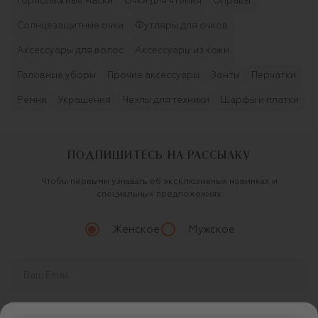
Горнолыжные маски
Очки для чтения
Оправы
Солнцезащитные очки
Футляры для очков
Аксессуары для волос
Аксессуары из кожи
Головные уборы
Прочие аксессуары
Зонты
Перчатки
Ремни
Украшения
Чехлы для техники
Шарфы и платки
ПОДПИШИТЕСЬ НА РАССЫЛКУ
Чтобы первыми узнавать об эксклюзивных новинках и
специальных предложениях
Женское
Мужское
Продолжая, вы даете
согласие