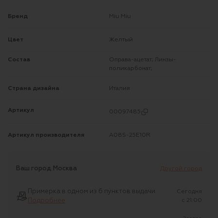
Бренд
Miu Miu
Цвет
Желтый
Состав
Оправа-ацетат; Линзы-
поликарбонат;
Страна дизайна
Италия
Артикул
00097485
Артикул производителя
A08S-25E10R
Ваш город
Москва
Другой город
Примерка в одном из 6 пунктов выдачи
Сегодня
Подробнее
c 21:00