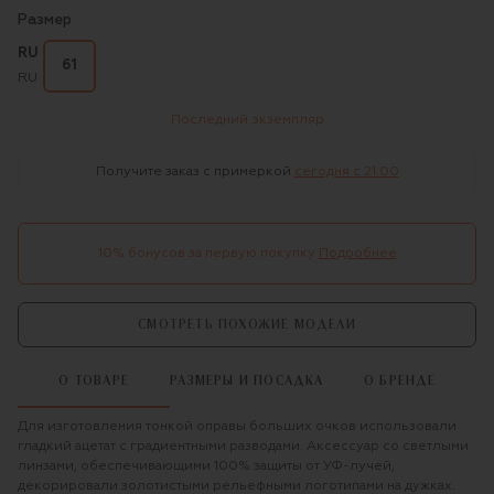
Размер
RU
61
RU
Последний экземпляр
Получите заказ с примеркой
сегодня c 21:00
10% бонусов за первую покупку
Подробнее
СМОТРЕТЬ ПОХОЖИЕ МОДЕЛИ
О ТОВАРЕ
РАЗМЕРЫ И ПОСАДКА
О БРЕНДЕ
Для изготовления тонкой оправы больших очков использовали
гладкий ацетат с градиентными разводами. Аксессуар со светлыми
линзами, обеспечивающими 100% защиты от УФ-лучей,
декорировали золотистыми рельефными логотипами на дужках.