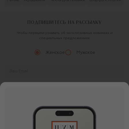
Ремни
Украшения
Чехлы для техники
Шарфы и платки
ПОДПИШИТЕСЬ НА РАССЫЛКУ
Чтобы первыми узнавать об эксклюзивных новинках и
специальных предложениях
Женское
Мужское
Продолжая, вы даете
согласие
на обработку
персональных данных
О ЦУМ
О магазине
ОНЛАЙН ПОКУПКИ