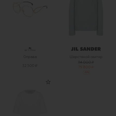
Оправа
Шерстяной свитер
114 000 ₽
32 500 ₽
79 800 ₽
-
30
%