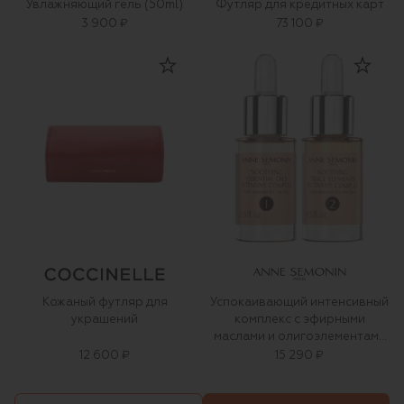
Увлажняющий гель (50ml)
Футляр для кредитных карт
3 900 ₽
73 100 ₽
Кожаный футляр для
Успокаивающий интенсивный
украшений
комплекс с эфирными
маслами и олигоэлементами
(2x15ml)
12 600 ₽
15 290 ₽