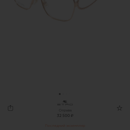
Etro
Оправа
32 500 ₽
Последний экземпляр