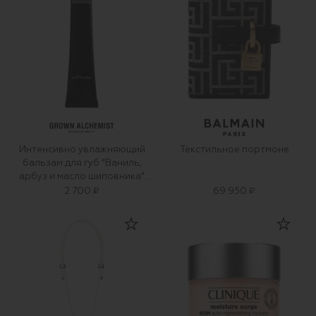
Интенсивно увлажняющий
Текстильное портмоне
бальзам для губ "Ваниль,
арбуз и масло шиповника"
(12ml)
2 700 ₽
69 950 ₽