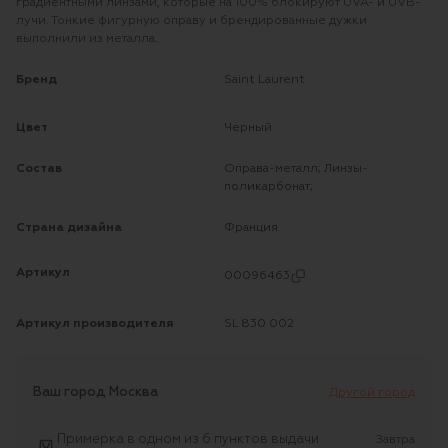
градиентными линзами, которые на 100% блокируют UVA- и UVB-
лучи. Тонкие фигурную оправу и брендированные дужки
выполнили из металла.
Бренд
Saint Laurent
Цвет
Черный
Состав
Оправа-металл; Линзы-
поликарбонат;
Страна дизайна
Франция
Артикул
00096463
Артикул производителя
SL 830 002
Ваш город
Москва
Другой город
Примерка в одном из 6 пунктов выдачи
Завтра