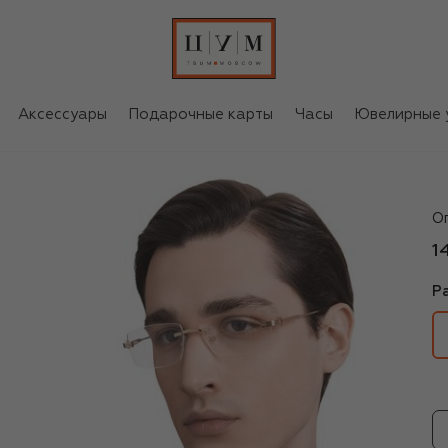
Аксессуары
Подарочные карты
Часы
Ювелирные 
Ca
О
1
Р