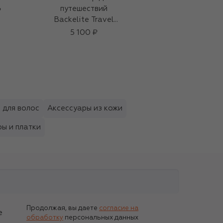
путешествий
₽
69 950 ₽
Backelite Travel
Spray
5 100 ₽
 для волос
Аксессуары из кожи
ы и платки
Продолжая, вы даете
согласие на
е
обработку
персональных данных