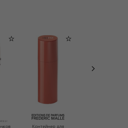
очков
Контейнер для
Шерстяной шарф