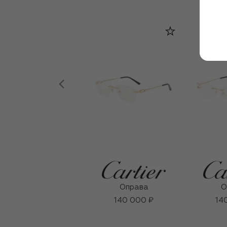
Оправа
О
140 000 ₽
14