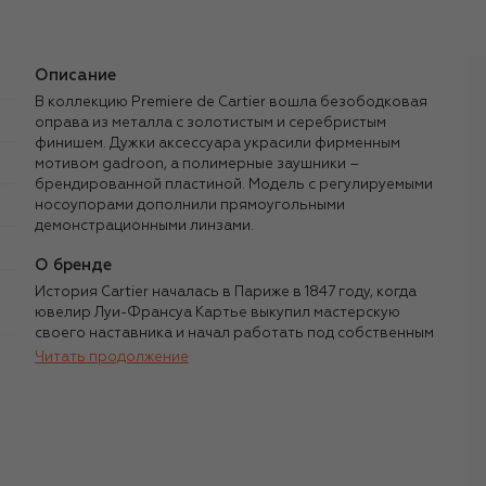
Описание
В коллекцию Premiere de Cartier вошла безободковая
оправа из металла с золотистым и серебристым
финишем. Дужки аксессуара украсили фирменным
мотивом gadroon, а полимерные заушники –
брендированной пластиной. Модель с регулируемыми
носоупорами дополнили прямоугольными
демонстрационными линзами.
О бренде
История Cartier началась в Париже в 1847 году, когда
ювелир Луи-Франсуа Картье выкупил мастерскую
своего наставника и начал работать под собственным
именем. Мировой успех пришелся на начало XX века и
Читать продолжение
связан с именами трех внуков основателя: Луи Картье
руководил парижским направлением, Пьер Картье
открыл представительство в Нью-Йорке, Жак Картье —
в Лондоне. В этот период Cartier получил патент
поставщика ряда европейских дворов, а благодаря
королю Великобритании Эдуарду VII за брендом