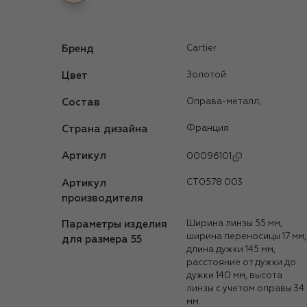
Бренд
Cartier
Цвет
Золотой
Состав
Оправа-металл;
Страна дизайна
Франция
Артикул
00096101
Артикул
CT0578 003
производителя
Параметры изделия
Ширина линзы 55 мм,
ширина переносицы 17 мм,
для размера 55
длина дужки 145 мм,
расстояние от дужки до
дужки 140 мм, высота
линзы с учетом оправы 34
мм.