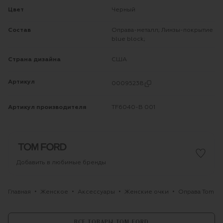
Цвет
Черный
Состав
Оправа-металл; Линзы-покрытие
blue block;
Страна дизайна
США
Артикул
00095238
Артикул производителя
TF6040-B 001
Добавить в любимые бренды
Главная
Женское
Аксессуары
Женские очки
Оправа Tom Fo
ВСЕ ТОВАРЫ TOM FORD