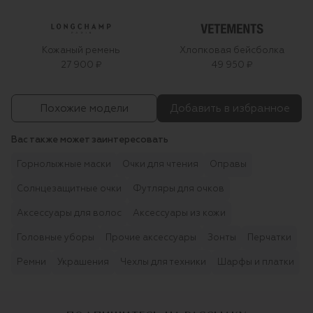
Кожаный ремень
Хлопковая бейсболка
27 900 ₽
49 950 ₽
Похожие модели
Добавить в избранное
Вас также может заинтересовать
Горнолыжные маски
Очки для чтения
Оправы
Солнцезащитные очки
Футляры для очков
Аксессуары для волос
Аксессуары из кожи
Головные уборы
Прочие аксессуары
Зонты
Перчатки
Ремни
Украшения
Чехлы для техники
Шарфы и платки