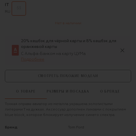
IT
53
RU
Нет в наличии
20% кешбэк для чёрной карты и 8% кешбэк для
оранжевой карты
С Альфа-Банком на карту ЦУМа
Подробнее
СМОТРЕТЬ ПОХОЖИЕ МОДЕЛИ
О ТОВАРЕ
РАЗМЕРЫ И ПОСАДКА
О БРЕНДЕ
Тонкая оправа-авиатор из металла украшена золотистыми
литерами Т на дужках. Аксессуар дополнен линзами с покрытием
blue block, которое блокирует излучение синего спектра.
Бренд
Tom Ford