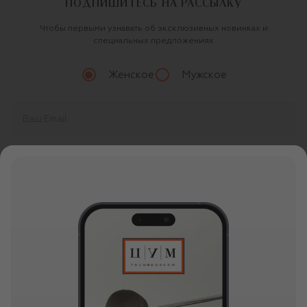
ПОДПИШИТЕСЬ НА РАССЫЛКУ
Чтобы первыми узнавать об эксклюзивных новинках и
специальных предложениях
Женское
Мужское
Продолжая, вы даете
согласие
на обработку
персональных данных
О ЦУМ
О магазине
ОНЛАЙН ПОКУПКИ
Новости и события
Вопросы и ответы
УСЛУГИ
Бутики и ПВЗ ЦУМ
Мобильное приложение