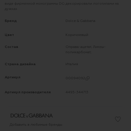
виде фирменной монограммы DG декорировали логотипами на
дужках.
Бренд
Dolce & Gabbana
Цвет
Коричневый
Состав
Оправа-ацетат; Линзы-
поликарбонат;
Страна дизайна
Италия
Артикул
00094092
Артикул производителя
4495-344713
Добавить в любимые бренды