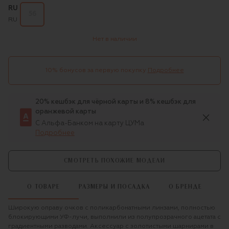
RU
56
RU
Нет в наличии
10% бонусов за первую покупку
Подробнее
20% кешбэк для чёрной карты и 8% кешбэк для
оранжевой карты
С Альфа-Банком на карту ЦУМа
Подробнее
СМОТРЕТЬ ПОХОЖИЕ МОДЕЛИ
О ТОВАРЕ
РАЗМЕРЫ И ПОСАДКА
О БРЕНДЕ
Широкую оправу очков с поликарбонатными линзами, полностью
блокирующими УФ-лучи, выполнили из полупрозрачного ацетата с
градиентными разводами. Аксессуар с золотистыми шарнирами в