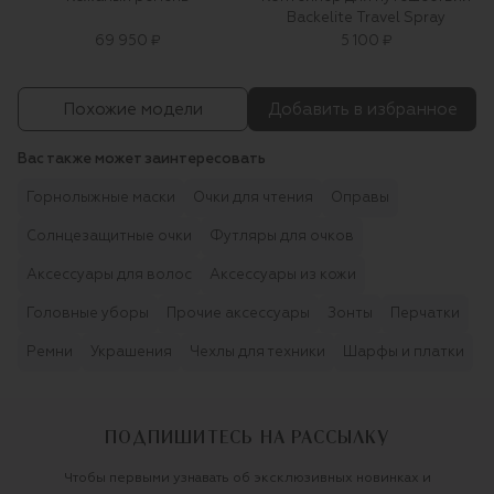
Backelite Travel Spray
69 950 ₽
5 100 ₽
Похожие модели
Добавить в избранное
Вас также может заинтересовать
Горнолыжные маски
Очки для чтения
Оправы
Солнцезащитные очки
Футляры для очков
Аксессуары для волос
Аксессуары из кожи
Головные уборы
Прочие аксессуары
Зонты
Перчатки
Ремни
Украшения
Чехлы для техники
Шарфы и платки
ПОДПИШИТЕСЬ НА РАССЫЛКУ
Чтобы первыми узнавать об эксклюзивных новинках и