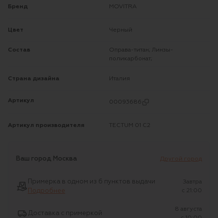
Бренд
MOVITRA
Цвет
Черный
Состав
Оправа-титан; Линзы-
поликарбонат;
Страна дизайна
Италия
Артикул
00093686
Артикул производителя
TECTUM 01 C2
Ваш город
Москва
Другой город
Примерка в одном из 6 пунктов выдачи
Завтра
Подробнее
c 21:00
8 августа
Доставка с примеркой
c 10:00