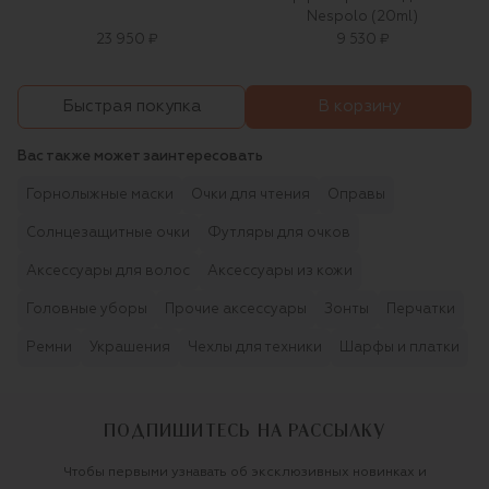
Nespolo (20ml)
23 950 ₽
9 530 ₽
В корзину
Быстрая покупка
Вас также может заинтересовать
Горнолыжные маски
Очки для чтения
Оправы
Солнцезащитные очки
Футляры для очков
Аксессуары для волос
Аксессуары из кожи
Головные уборы
Прочие аксессуары
Зонты
Перчатки
Ремни
Украшения
Чехлы для техники
Шарфы и платки
ПОДПИШИТЕСЬ НА РАССЫЛКУ
Чтобы первыми узнавать об эксклюзивных новинках и