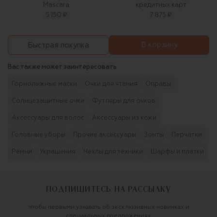
Mascara
кредитных карт
5 150 ₽
7 875 ₽
В корзину
Быстрая покупка
Вас также может заинтересовать
Горнолыжные маски
Очки для чтения
Оправы
Солнцезащитные очки
Футляры для очков
Аксессуары для волос
Аксессуары из кожи
Головные уборы
Прочие аксессуары
Зонты
Перчатки
Ремни
Украшения
Чехлы для техники
Шарфы и платки
ПОДПИШИТЕСЬ НА РАССЫЛКУ
Чтобы первыми узнавать об эксклюзивных новинках и
специальных предложениях