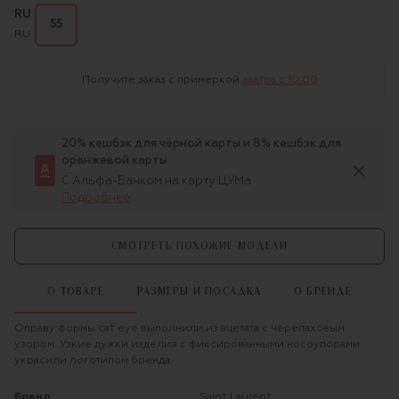
RU
55
RU
Получите заказ с примеркой
завтра c 10:00
20% кешбэк для чёрной карты и 8% кешбэк для
оранжевой карты
С Альфа-Банком на карту ЦУМа
Подробнее
СМОТРЕТЬ ПОХОЖИЕ МОДЕЛИ
О ТОВАРЕ
РАЗМЕРЫ И ПОСАДКА
О БРЕНДЕ
Оправу формы cat eye выполнили из ацетата с черепаховым
узором. Узкие дужки изделия с фиксированными носоупорами
украсили логотипом бренда.
Бренд
Saint Laurent