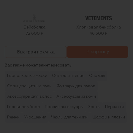
Бейсболка
Хлопковая бейсболка
72 600 ₽
46 500 ₽
В корзину
Быстрая покупка
Вас также может заинтересовать
Горнолыжные маски
Очки для чтения
Оправы
Солнцезащитные очки
Футляры для очков
Аксессуары для волос
Аксессуары из кожи
Головные уборы
Прочие аксессуары
Зонты
Перчатки
Ремни
Украшения
Чехлы для техники
Шарфы и платки