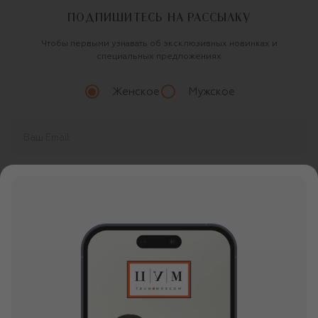
ПОДПИШИТЕСЬ НА РАССЫЛКУ
Чтобы первыми узнавать об эксклюзивных новинках и
специальных предложениях
Женское
Мужское
Продолжая, вы даете
согласие
на обработку
персональных данных
О ЦУМ
О магазине
ОНЛАЙН ПОКУПКИ
Новости и события
Вопросы и ответы
УСЛУГИ
Бутики и ПВЗ ЦУМ