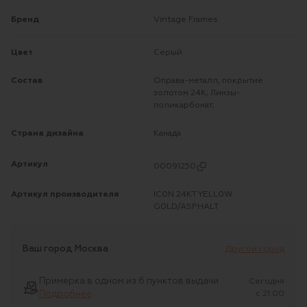
Бренд
Vintage Frames
Цвет
Серый
Состав
Оправа-металл, покрытие
золотом 24К; Линзы-
поликарбонат;
Страна дизайна
Канада
Артикул
00091250
Артикул производителя
IC0N 24KT YELL0W
G0LD/ASPHALT
Ваш город
Москва
Другой город
Примерка в одном из 6 пунктов выдачи
Сегодня
Подробнее
c 21:00