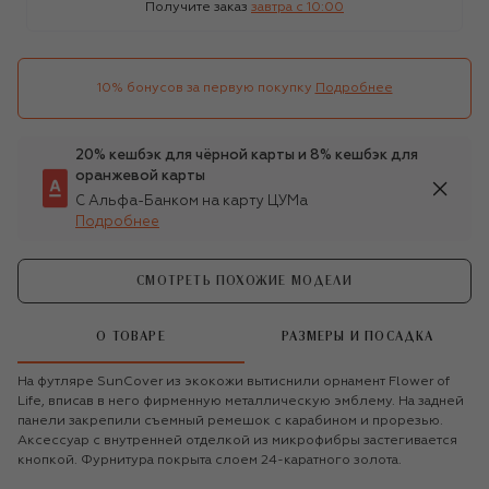
Получите заказ
завтра c 10:00
10% бонусов за первую покупку
Подробнее
20% кешбэк для чёрной карты и 8% кешбэк для
оранжевой карты
С Альфа-Банком на карту ЦУМа
Подробнее
СМОТРЕТЬ ПОХОЖИЕ МОДЕЛИ
О ТОВАРЕ
РАЗМЕРЫ И ПОСАДКА
На футляре SunCover из экокожи вытиснили орнамент Flower of
Life, вписав в него фирменную металлическую эмблему. На задней
панели закрепили съемный ремешок с карабином и прорезью.
Аксессуар с внутренней отделкой из микрофибры застегивается
кнопкой. Фурнитура покрыта слоем 24-каратного золота.