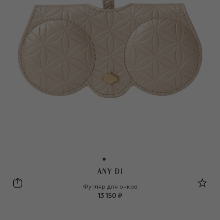
ANY DI
ANY DI
Футляр для очков
13 150 ₽