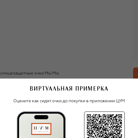
постоянно исследуется тема женственности в контексте
подростковых противоречий: инфантильность
сочетается с провокацией, элегантность — с элементами
субкультур, а классические силуэты — с намеренной
деформацией пропорций.
В 2020-х Miu Miu уверенно держится в топе самых
обсуждаемых и влиятельных брендов десятилетия,
задающих тренды: укороченные кардиганы, микро-
плиссе, шорты-трусы, фартуки, футболки поло,
«библиотекарские» очки, топсайдеры с низким
профилем, боулинг-сумки и многие другие.
олнцезащитные очки Miu Miu
ВИРТУАЛЬНАЯ ПРИМЕРКА
Все женские очки
Оцените как сидят очки до покупки в приложении ЦУМ
Miu Miu
С ЧЕМ НОСИТЬ