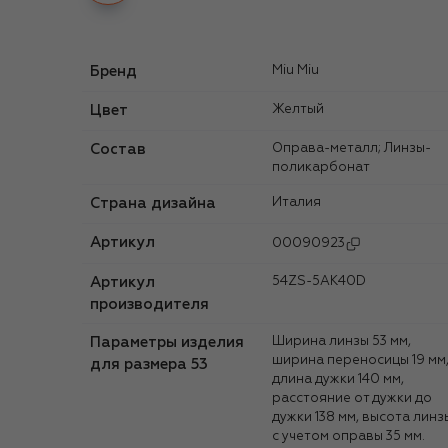
Бренд
Miu Miu
Цвет
Желтый
Состав
Оправа-металл; Линзы-
поликарбонат
Страна дизайна
Италия
Артикул
00090923
Артикул
54ZS-5AK40D
производителя
Параметры изделия
Ширина линзы 53 мм,
ширина переносицы 19 мм
для размера 53
длина дужки 140 мм,
расстояние от дужки до
дужки 138 мм, высота линз
с учетом оправы 35 мм.