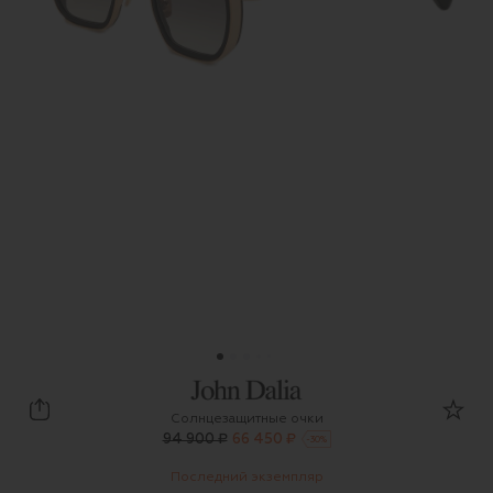
John Dalia
Солнцезащитные очки
94 900 ₽
66 450 ₽
-
30
%
Последний экземпляр