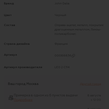
Бренд
John Dalia
Цвет
Черный
Состав
Оправа-ацетат, металл, покрытие
драгоценным металлом; Линзы-
поликарбонат;
Страна дизайна
Франция
Артикул
00088836
Артикул производителя
LE0 2 C114
Ваш город
Москва
Другой город
Примерка в одном из 6 пунктов выдачи
8 августа
Подробнее
c 12:00