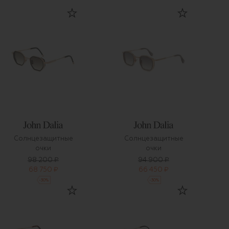
Солнцезащитные
Солнцезащитные
очки
очки
98 200 ₽
94 900 ₽
68 750 ₽
66 450 ₽
-
30
%
-
30
%