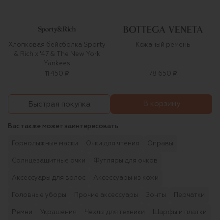
Хлопковая бейсболка Sporty
Кожаный ремень
& Rich x '47 & The New York
Yankees
11 450 ₽
78 650 ₽
В корзину
Быстрая покупка
Вас также может заинтересовать
Горнолыжные маски
Очки для чтения
Оправы
Солнцезащитные очки
Футляры для очков
Аксессуары для волос
Аксессуары из кожи
Головные уборы
Прочие аксессуары
Зонты
Перчатки
Ремни
Украшения
Чехлы для техники
Шарфы и платки