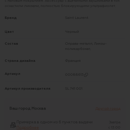
с матовым покрытием. Аксессуар с ацетатными заушниками в тон
оснастили линзами, полностью блокирующими ультрафиолет.
Бренд
Saint Laurent
Цвет
Черный
Состав
Оправа-металл; Линзы-
поликарбонат;
Страна дизайна
Франция
Артикул
00088613
Артикул производителя
SL 741 001
Ваш город
Москва
Другой город
Примерка в одном из 6 пунктов выдачи
Завтра
Подробнее
c 13:00