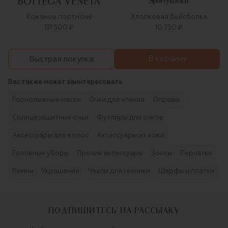
Кожаное портмоне
Хлопковая бейсболка
131 500 ₽
10 750 ₽
В корзину
Быстрая покупка
Вас также может заинтересовать
Горнолыжные маски
Очки для чтения
Оправы
Солнцезащитные очки
Футляры для очков
Аксессуары для волос
Аксессуары из кожи
Головные уборы
Прочие аксессуары
Зонты
Перчатки
Ремни
Украшения
Чехлы для техники
Шарфы и платки
ПОДПИШИТЕСЬ НА РАССЫЛКУ