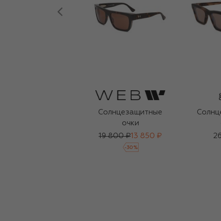
Солнцезащитные
Солнц
очки
19 800 ₽
13 850 ₽
26
-
30
%