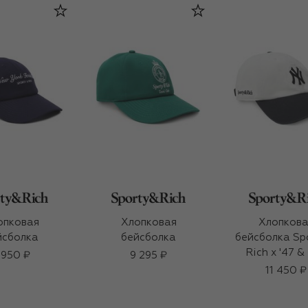
опковая
Хлопковая
Хлопкова
йсболка
бейсболка
бейсболка Sp
Rich x '47 &
 950 ₽
9 295 ₽
New York Ya
11 450 ₽