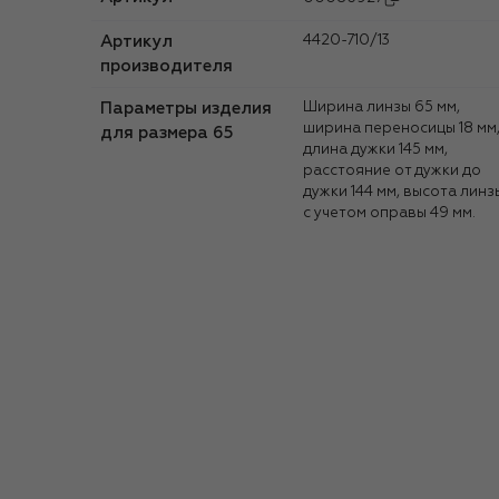
Артикул
4420-710/13
производителя
Параметры изделия
Ширина линзы 65 мм,
ширина переносицы 18 мм
для размера 65
длина дужки 145 мм,
расстояние от дужки до
дужки 144 мм, высота линз
с учетом оправы 49 мм.