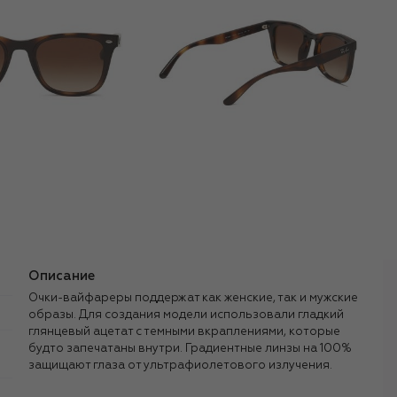
Описание
Очки-вайфареры поддержат как женские, так и мужские
образы. Для создания модели использовали гладкий
глянцевый ацетат с темными вкраплениями, которые
будто запечатаны внутри. Градиентные линзы на 100%
защищают глаза от ультрафиолетового излучения.