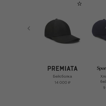
Бейсболка
Хл
бе
14 000 ₽
9