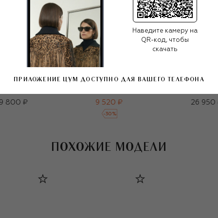
Наведите камеру на
QR-код, чтобы
скачать
ПРИЛОЖЕНИЕ ЦУМ ДОСТУПНО ДЛЯ ВАШЕГО ТЕЛЕФОНА
цезащитные
Хлопковая сорочка
Хлопковый к
очки
13 600 ₽
9 800 ₽
9 520 ₽
26 950
-
30
%
ПОХОЖИЕ МОДЕЛИ