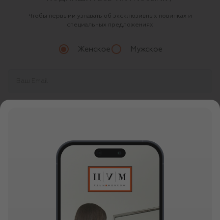
Чтобы первыми узнавать об эксклюзивных новинках и
специальных предложениях
Женское
Мужское
Продолжая, вы даете
согласие
на обработку
персональных данных
О ЦУМ
О магазине
ОНЛАЙН ПОКУПКИ
Новости и события
Вопросы и ответы
УСЛУГИ
Бутики и ПВЗ ЦУМ
Мобильное приложение
Контакты