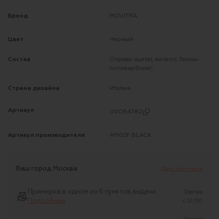
Бренд
MOVITRA
Цвет
Черный
Состав
Оправа-ацетат, металл; Линзы-
поликарбонат;
Страна дизайна
Италия
Артикул
00084782
Артикул производителя
AM02F BLACK
Ваш город
Москва
Другой город
Примерка в одном из 6 пунктов выдачи
Завтра
Подробнее
c 12:00