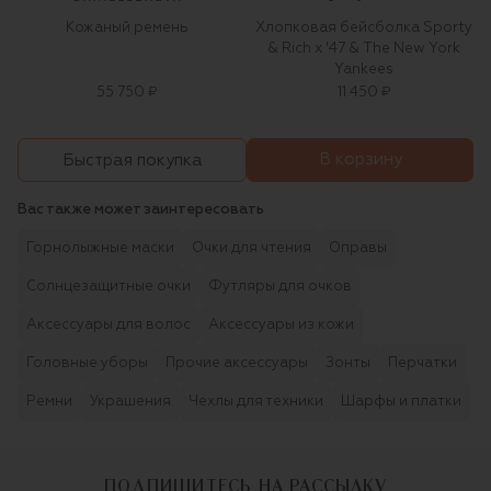
Кожаный ремень
Хлопковая бейсболка Sporty
& Rich x '47 & The New York
Yankees
55 750 ₽
11 450 ₽
В корзину
Быстрая покупка
Вас также может заинтересовать
Горнолыжные маски
Очки для чтения
Оправы
Солнцезащитные очки
Футляры для очков
Аксессуары для волос
Аксессуары из кожи
Головные уборы
Прочие аксессуары
Зонты
Перчатки
Ремни
Украшения
Чехлы для техники
Шарфы и платки
ПОДПИШИТЕСЬ НА РАССЫЛКУ