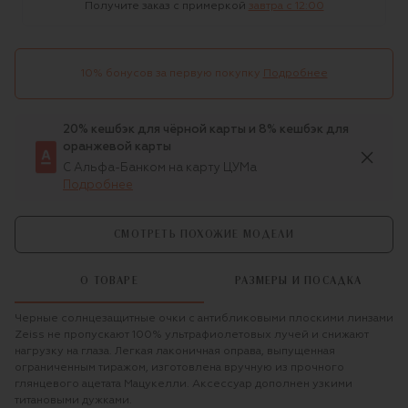
Получите заказ с примеркой
завтра c 12:00
10% бонусов за первую покупку
Подробнее
20% кешбэк для чёрной карты и 8% кешбэк для
оранжевой карты
С Альфа-Банком на карту ЦУМа
Подробнее
СМОТРЕТЬ ПОХОЖИЕ МОДЕЛИ
О ТОВАРЕ
РАЗМЕРЫ И ПОСАДКА
Черные солнцезащитные очки с антибликовыми плоскими линзами
Zeiss не пропускают 100% ультрафиолетовых лучей и снижают
нагрузку на глаза. Легкая лаконичная оправа, выпущенная
ограниченным тиражом, изготовлена вручную из прочного
глянцевого ацетата Мацукелли. Аксессуар дополнен узкими
титановыми дужками.