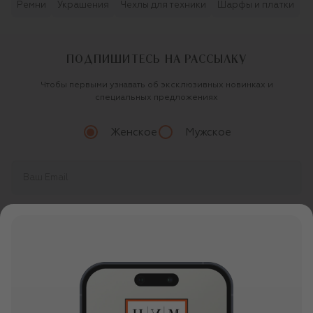
Ремни
Украшения
Чехлы для техники
Шарфы и платки
ПОДПИШИТЕСЬ НА РАССЫЛКУ
Чтобы первыми узнавать об эксклюзивных новинках и
специальных предложениях
Женское
Мужское
Продолжая, вы даете
согласие
на обработку
персональных данных
О ЦУМ
О магазине
ОНЛАЙН ПОКУПКИ