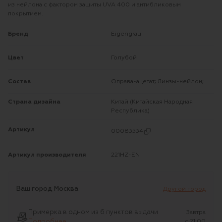
из нейлона с фактором защиты UVA 400 и антибликовым
покрытием.
Бренд
Eigengrau
Цвет
Голубой
Состав
Оправа-ацетат; Линзы-нейлон;
Страна дизайна
Китай (Китайская Народная
Республика)
Артикул
00083534
Артикул производителя
221HZ-EN
Ваш город
Москва
Другой город
Примерка в одном из 6 пунктов выдачи
Завтра
Подробнее
c 21:00