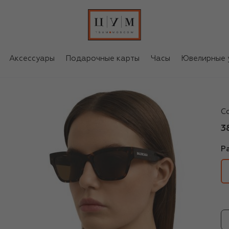
Аксессуары
Подарочные карты
Часы
Ювелирные 
Ba
С
3
Р