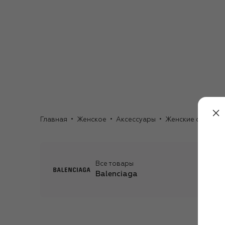
Главная
Женское
Аксессуары
Женские очки
С
Все товары
Balenciaga