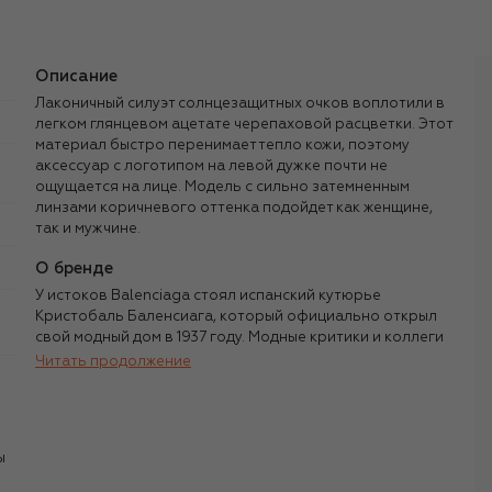
Описание
Лаконичный силуэт солнцезащитных очков воплотили в
легком глянцевом ацетате черепаховой расцветки. Этот
материал быстро перенимает тепло кожи, поэтому
аксессуар с логотипом на левой дужке почти не
ощущается на лице. Модель с сильно затемненным
линзами коричневого оттенка подойдет как женщине,
так и мужчине.
О бренде
У истоков Balenciaga стоял испанский кутюрье
Кристобаль Баленсиага, который официально открыл
свой модный дом в 1937 году. Модные критики и коллеги
называли его «королем кутюра» за новаторский подход
Читать продолжение
и ювелирную работу с кроем вещей. За 30 с лишним лет
работы Баленсиага создал и воплотил множество
фасонов и силуэтов, без которых невозможно
представить ни одну современную коллекцию одежды:
ы
платья baby doll, пальто-коконы, платья-рубашки, блузы
без воротника, силуэт «баллон», «браслетный» рукав ¾