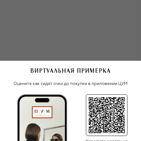
и многие другие.
С 2015 года бренд возглавлял дизайнер Демна Гвасалия.
С его приходом в Balenciaga началась эра авангардных
решений, деконструкции, постмодернистской иронии и
экспериментов с объемами. Несмотря на
провокационный и ультрасовременный стиль, знатокам
творчества Баленсиаги нетрудно увидеть в работах
Гвасалии восхищение предшественником и постоянные
отсылки к архивным творениям парижского ателье
Balenciaga. В 2025 году пост креативного директора
занял Пьерпаоло Пичолли.
ВИРТУАЛЬНАЯ ПРИМЕРКА
олнцезащитные очки Balenciaga
В то время как наиболее остро влияние Кристобаля
Оцените как сидят очки до покупки в приложении ЦУМ
Баленсиаги ощущается в кутюрных коллекциях, линия
готовой одежды включает приземленную, почти
базовую одежду: футболки, джинсы, худи
Все женские очки
экспериментального оверсайз-кроя, монументальные
Balenciaga
пиджаки и пальто, безразмерные куртки и платья с
принтами. Дополняют линию одежды футуристические
аксессуары, массивная обувь и it-сумки Motorcycle,
Cagole, Hourglass и Rodeo.
ПОХОЖИЕ МОДЕЛИ