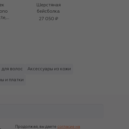
ек
Шерстяная
Хлопковая
ono
бейсболка
бейсболка
te,
27 050 ₽
22 400 ₽
84
й
(2g)
 для волос
Аксессуары из кожи
ы и платки
Продолжая, вы даете
согласие на