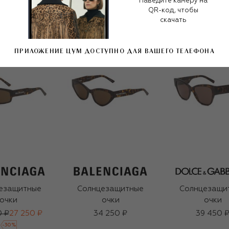
Наведите камеру на
QR-код, чтобы
скачать
ПРИЛОЖЕНИЕ ЦУМ ДОСТУПНО ДЛЯ ВАШЕГО ТЕЛЕФОНА
езащитные
Солнцезащитные
Солнцезащи
очки
очки
очки
0 ₽
27 250 ₽
34 250 ₽
39 450 
-
30
%