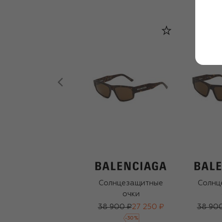
Солнцезащитные
Солнц
очки
38 900 ₽
27 250 ₽
38 90
-
30
%