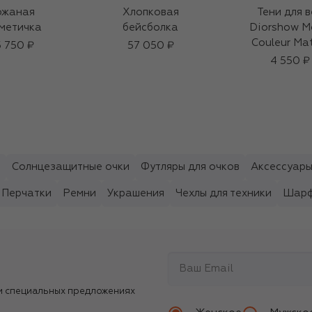
ожаная
Хлопковая
Тени для в
метичка
бейсболка
Diorshow M
Couleur Mat
 750 ₽
57 050 ₽
оттенок 8
4 550 ₽
Красны
Трафальгар 
ы
Солнцезащитные очки
Футляры для очков
Аксессуары
Перчатки
Ремни
Украшения
Чехлы для техники
Шарф
и специальных предложениях