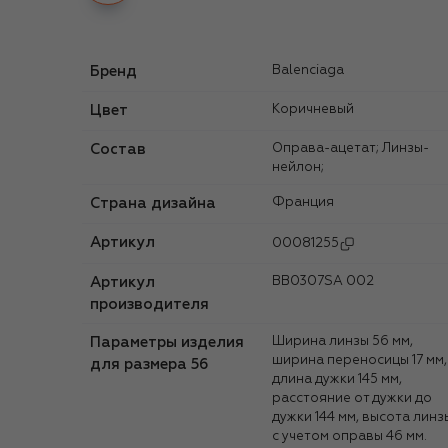
Бренд
Balenciaga
Цвет
Коричневый
Состав
Оправа-ацетат; Линзы-
нейлон;
Страна дизайна
Франция
Артикул
00081255
Артикул
BB0307SA 002
производителя
Параметры изделия
Ширина линзы 56 мм,
ширина переносицы 17 мм,
для размера 56
длина дужки 145 мм,
расстояние от дужки до
дужки 144 мм, высота линз
с учетом оправы 46 мм.