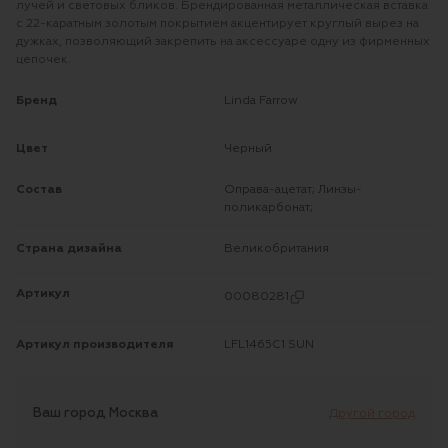
лучей и световых бликов. Брендированная металлическая вставка
с 22-каратным золотым покрытием акцентирует круглый вырез на
дужках, позволяющий закрепить на аксессуаре одну из фирменных
цепочек.
Бренд
Linda Farrow
Цвет
Черный
Состав
Оправа-ацетат; Линзы-
поликарбонат;
Страна дизайна
Великобритания
Артикул
00080281
Артикул производителя
LFL1465C1 SUN
Ваш город
Москва
Другой город