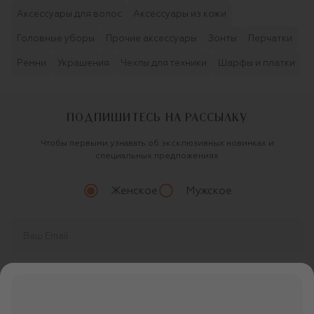
Аксессуары для волос
Аксессуары из кожи
Головные уборы
Прочие аксессуары
Зонты
Перчатки
Ремни
Украшения
Чехлы для техники
Шарфы и платки
ПОДПИШИТЕСЬ НА РАССЫЛКУ
Чтобы первыми узнавать об эксклюзивных новинках и
специальных предложениях
Женское
Мужское
Продолжая, вы даете
согласие
на обработку
персональных данных