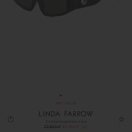
BEST-SELLER
Linda Farrow
Солнцезащитные очки
72 850 ₽
49 950 ₽
-
30
%