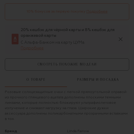
10% бонусов за первую покупку
Подробнее
20% кешбэк для чёрной карты и 8% кешбэк для
оранжевой карты
С Альфа-Банком на карту ЦУМа
Подробнее
СМОТРЕТЬ ПОХОЖИЕ МОДЕЛИ
О ТОВАРЕ
РАЗМЕРЫ И ПОСАДКА
Розовые солнцезащитные очки с легкой прямоугольной оправой
из прочного глянцевого ацетата дополнены плоскими темными
линзами, которые полностью блокируют ультрафиолетовое
излучение и снижают нагрузку на глаза. Широкие дужки
аксессуара дополнены поликарбонатными прозрачными вставками
в тон.
Бренд
Linda Farrow