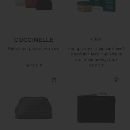
GUAM
Набор из трех косметичек
Набор «Восстанавливающий
скраб для тела с морскими
водрослями+Бустер»
(250ml+15g)
18 900 ₽
5 900 ₽