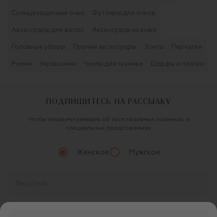
Солнцезащитные очки
Футляры для очков
Аксессуары для волос
Аксессуары из кожи
Головные уборы
Прочие аксессуары
Зонты
Перчатки
Ремни
Украшения
Чехлы для техники
Шарфы и платки
ПОДПИШИТЕСЬ НА РАССЫЛКУ
Чтобы первыми узнавать об эксклюзивных новинках и
специальных предложениях
Женское
Мужское
Продолжая, вы даете
согласие
на обработку
персональных данных