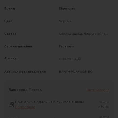
Бренд
Eigengrau
Цвет
Черный
Состав
Оправа-ацетат; Линзы-нейлон;
Страна дизайна
Германия
Артикул
00079894
Артикул производителя
EARTH PURP0SE-EG
Ваш город
Москва
Другой город
Примерка в одном из 6 пунктов выдачи
Завтра
Подробнее
c 15:00
Завтра