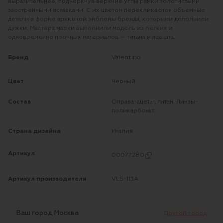
выразительнее, подчеркнув верхние углы рамки золотистыми
заостренными вставками. С их цветом перекликаются объемные
детали в форме архивной эмблемы бренда, которыми дополнили
дужки. Мастера марки выполнили модель из легких и
одновременно прочных материалов — титана и ацетата.
Бренд
Valentino
Цвет
Черный
Состав
Оправа-ацетат, титан; Линзы-
поликарбонат;
Страна дизайна
Италия
Артикул
00077280
Артикул производителя
VLS-113A
Ваш город
Москва
Другой город