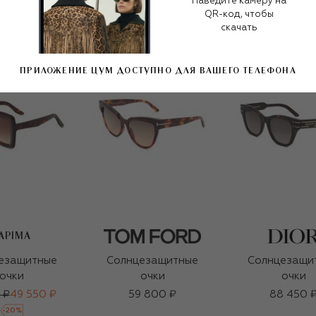
Наведите камеру на
QR-код, чтобы
скачать
ПРИЛОЖЕНИЕ ЦУМ ДОСТУПНО ДЛЯ ВАШЕГО ТЕЛЕФОНА
APIMA
езащитные
Солнцезащитные
Солнцезащи
очки
очки
очки
 ₽
49 550 ₽
59 800 ₽
88 450 
-
20
%