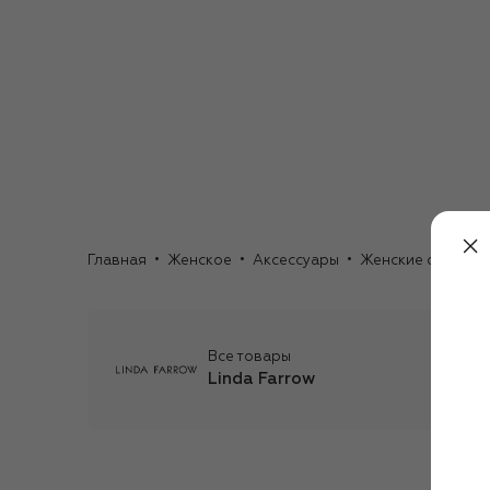
Главная
Женское
Аксессуары
Женские очки
С
Все товары
Linda Farrow