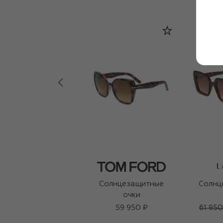
L
Солнцезащитные
Солнц
очки
59 950 ₽
61 950