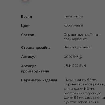
Бренд
Linda Farrow
Цвет
Коричневый
Состав
Оправа-ацетат; Линзы-
поликарбонат;
Страна дизайна
Великобритания
Артикул
00077143
Артикул
LFL1415C2 SUN
производителя
Параметры изделия
Ширина линзы 62 мм,
ширина переносицы 14 мм,
длина дужки 140 мм,
расстояние от дужки до
дужки 139 мм, высота линз
с учетом оправы 62 мм.