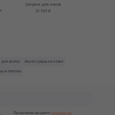
Шнурок для очков
Парфюмерная вода
Dulce Pear (30ml)
₽
51 150 ₽
10 500 ₽
 для волос
Аксессуары из кожи
ы и платки
Продолжая, вы даете
согласие на