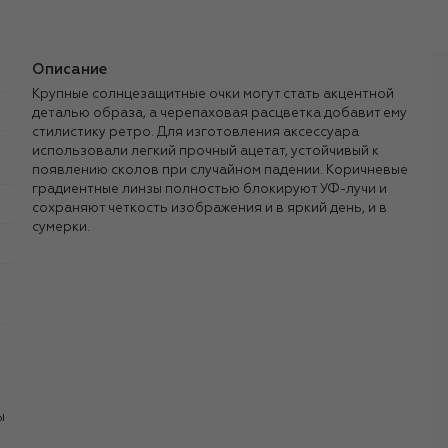
Описание
Крупные солнцезащитные очки могут стать акцентной
деталью образа, а черепаховая расцветка добавит ему
стилистику ретро. Для изготовления аксессуара
использовали легкий прочный ацетат, устойчивый к
появлению сколов при случайном падении. Коричневые
градиентные линзы полностью блокируют УФ-лучи и
сохраняют четкость изображения и в яркий день, и в
сумерки.
ы